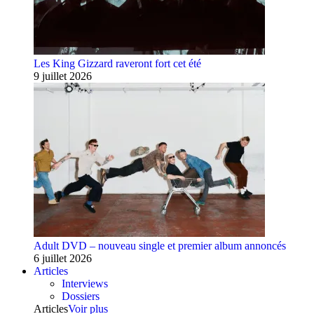
Les King Gizzard raveront fort cet été
9 juillet 2026
Adult DVD – nouveau single et premier album annoncés
6 juillet 2026
Articles
Interviews
Dossiers
Articles
Voir plus