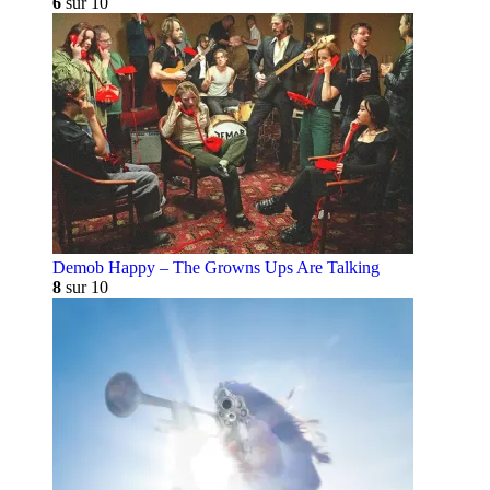
6
sur 10
Demob Happy – The Growns Ups Are Talking
8
sur 10