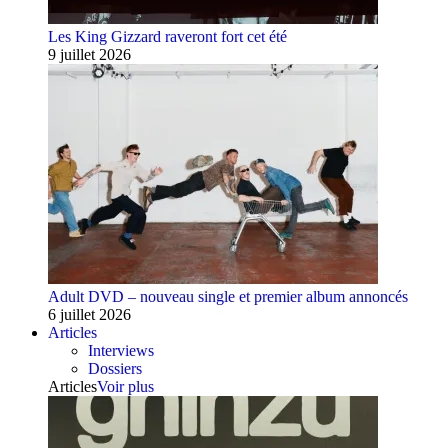
Les King Gizzard raveront fort cet été
9 juillet 2026
Adult DVD – nouveau single et premier album annoncés
6 juillet 2026
Articles
Interviews
Dossiers
Articles
Voir plus