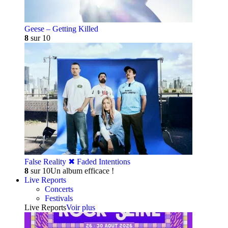
Geese – Getting Killed
8
sur 10
False Reality ✖︎ Faded Intentions
8
sur 10
Un album efficace !
Live Reports
Concerts
Festivals
Live Reports
Voir plus