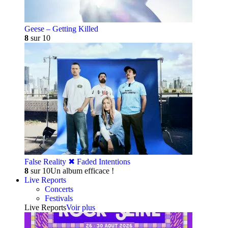
Geese – Getting Killed
8
sur 10
False Reality ✖︎ Faded Intentions
8
sur 10
Un album efficace !
Live Reports
Concerts
Festivals
Live Reports
Voir plus