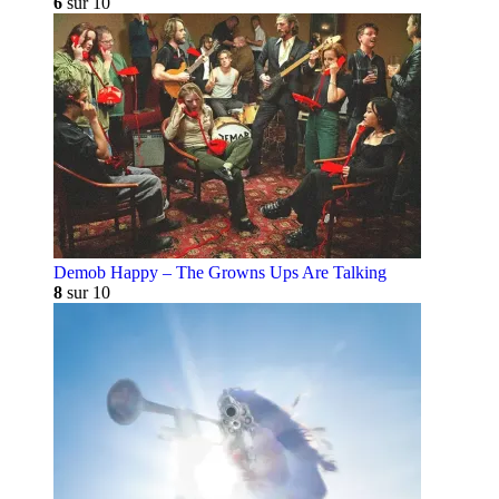
6
sur 10
Demob Happy – The Growns Ups Are Talking
8
sur 10