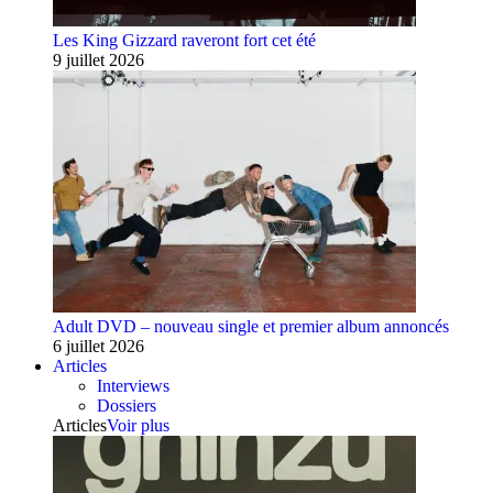
Les King Gizzard raveront fort cet été
9 juillet 2026
Adult DVD – nouveau single et premier album annoncés
6 juillet 2026
Articles
Interviews
Dossiers
Articles
Voir plus