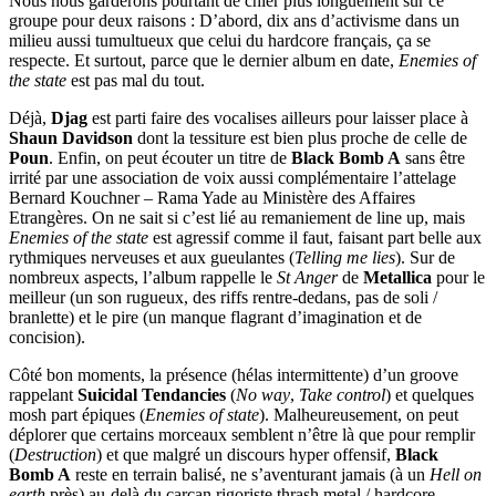
Nous nous garderons pourtant de chier plus longuement sur ce
groupe pour deux raisons : D’abord, dix ans d’activisme dans un
milieu aussi tumultueux que celui du hardcore français, ça se
respecte. Et surtout, parce que le dernier album en date,
Enemies of
the state
est pas mal du tout.
Déjà,
Djag
est parti faire des vocalises ailleurs pour laisser place à
Shaun Davidson
dont la tessiture est bien plus proche de celle de
Poun
. Enfin, on peut écouter un titre de
Black Bomb A
sans être
irrité par une association de voix aussi complémentaire l’attelage
Bernard Kouchner – Rama Yade au Ministère des Affaires
Etrangères. On ne sait si c’est lié au remaniement de line up, mais
Enemies of the state
est agressif comme il faut, faisant part belle aux
rythmiques nerveuses et aux gueulantes (
Telling me lies
). Sur de
nombreux aspects, l’album rappelle le
St Anger
de
Metallica
pour le
meilleur (un son rugueux, des riffs rentre-dedans, pas de soli /
branlette) et le pire (un manque flagrant d’imagination et de
concision).
Côté bon moments, la présence (hélas intermittente) d’un groove
rappelant
Suicidal Tendancies
(
No way
,
Take control
) et quelques
mosh part épiques (
Enemies of state
). Malheureusement, on peut
déplorer que certains morceaux semblent n’être là que pour remplir
(
Destruction
) et que malgré un discours hyper offensif,
Black
Bomb A
reste en terrain balisé, ne s’aventurant jamais (à un
Hell on
earth
près) au-delà du carcan rigoriste thrash metal / hardcore.