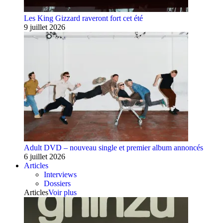
Les King Gizzard raveront fort cet été
9 juillet 2026
Adult DVD – nouveau single et premier album annoncés
6 juillet 2026
Articles
Interviews
Dossiers
Articles
Voir plus