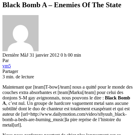
Black Bomb A – Enemies Of The State
Dernière MàJ 31 janvier 2012 0 h 00 min
Par
vm5
Partager
3 min. de lecture
Maintenant que [team]T-bow[/team] nous a quitté pour le monde des
couches extra absorbantes et [team]Marku[/team] pour celui des
donjons S-M gay avignonnais, nous pouvons le dire :
Black Bomb
A
, c’est nul. Un groupe de hardcore vaguement metal sans aucune
subtilité dont le duo de chanteur est totalement exaspérant et qui est
auteur de [url=http://www.dailymotion.com/video/x8yuuh_black-
bomb-a-beds-are-burning_music]la pire reprise de l’histoire du
metal[url].