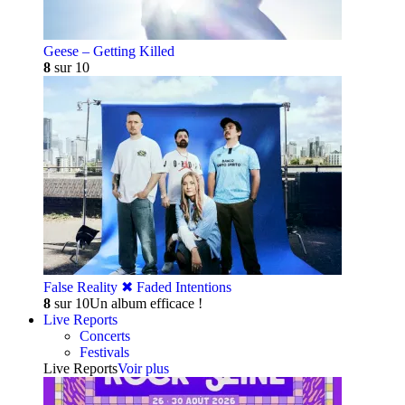
Geese – Getting Killed
8
sur 10
False Reality ✖︎ Faded Intentions
8
sur 10
Un album efficace !
Live Reports
Concerts
Festivals
Live Reports
Voir plus