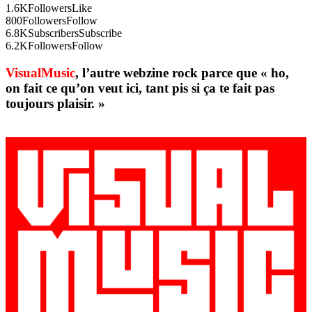
1.6K
Followers
Like
800
Followers
Follow
6.8K
Subscribers
Subscribe
6.2K
Followers
Follow
VisualMusic
, l’autre webzine rock parce que « ho,
on fait ce qu’on veut ici, tant pis si ça te fait pas
toujours plaisir. »