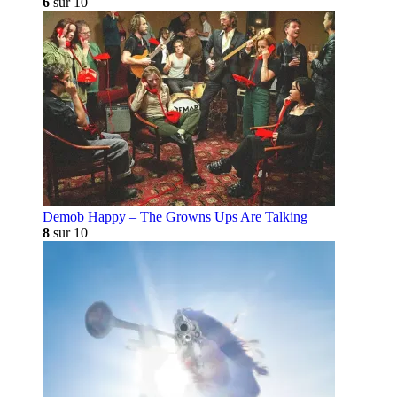
6
sur 10
Demob Happy – The Growns Ups Are Talking
8
sur 10