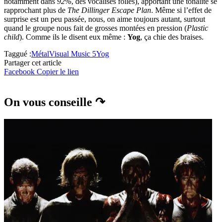
notamment dans
92%
, des vocalises folles), apportant une tonalité se
rapprochant plus de
The Dillinger Escape Plan
. Même si l’effet de
surprise est un peu passée, nous, on aime toujours autant, surtout
quand le groupe nous fait de grosses montées en pression (
Plastic
child
). Comme ils le disent eux même :
Yog
, ça chie des braises.
Taggué :
Métal
Visual Music 5
Yog
Partager cet article
Facebook
Copier le lien
On vous conseille ↷