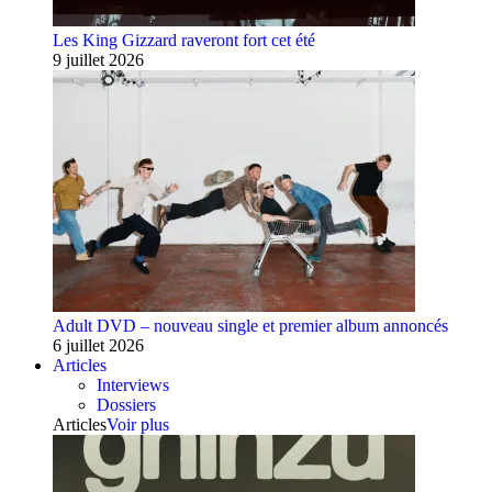
Les King Gizzard raveront fort cet été
9 juillet 2026
Adult DVD – nouveau single et premier album annoncés
6 juillet 2026
Articles
Interviews
Dossiers
Articles
Voir plus