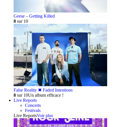
Geese – Getting Killed
8
sur 10
False Reality ✖︎ Faded Intentions
8
sur 10
Un album efficace !
Live Reports
Concerts
Festivals
Live Reports
Voir plus