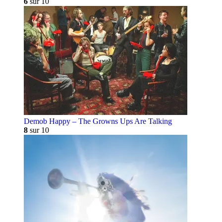
6
sur 10
Demob Happy – The Growns Ups Are Talking
8
sur 10