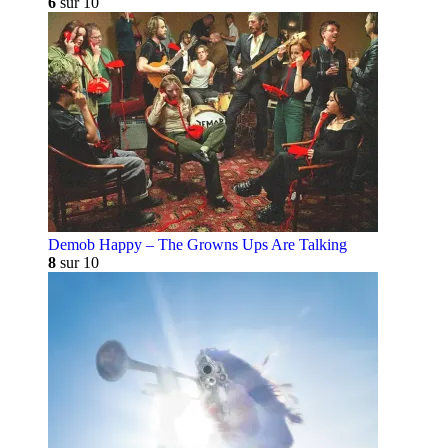
6
sur 10
Demob Happy – The Growns Ups Are Talking
8
sur 10