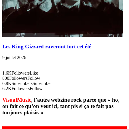
Les King Gizzard raveront fort cet été
9 juillet 2026
1.6K
Followers
Like
800
Followers
Follow
6.8K
Subscribers
Subscribe
6.2K
Followers
Follow
VisualMusic
, l’autre webzine rock parce que « ho,
on fait ce qu’on veut ici, tant pis si ça te fait pas
toujours plaisir. »