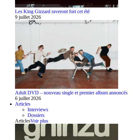
Les King Gizzard raveront fort cet été
9 juillet 2026
Adult DVD – nouveau single et premier album annoncés
6 juillet 2026
Articles
Interviews
Dossiers
Articles
Voir plus