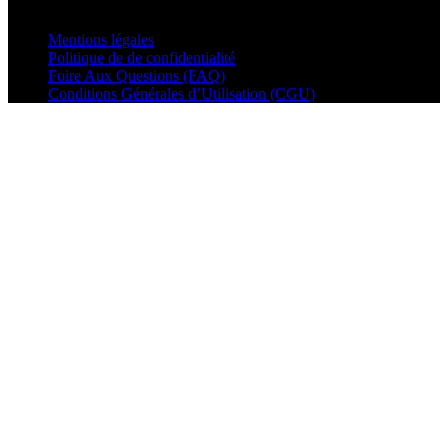
© VisualMusic - 2026
Mentions légales
Politique de de confidentialité
Foire Aux Questions (FAQ)
Conditions Générales d’Utilisation (CGU)