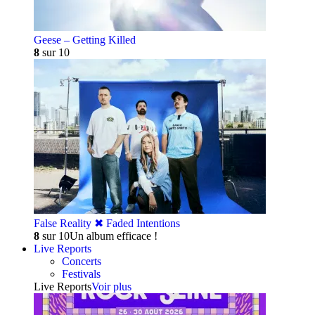
Geese – Getting Killed
8
sur 10
False Reality ✖︎ Faded Intentions
8
sur 10
Un album efficace !
Live Reports
Concerts
Festivals
Live Reports
Voir plus