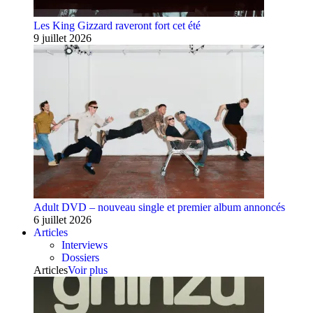
Les King Gizzard raveront fort cet été
9 juillet 2026
Adult DVD – nouveau single et premier album annoncés
6 juillet 2026
Articles
Interviews
Dossiers
Articles
Voir plus