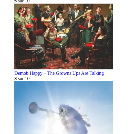
6
sur 10
Demob Happy – The Growns Ups Are Talking
8
sur 10