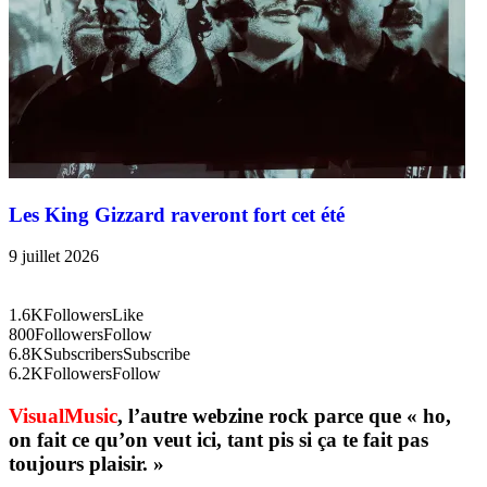
Les King Gizzard raveront fort cet été
9 juillet 2026
1.6K
Followers
Like
800
Followers
Follow
6.8K
Subscribers
Subscribe
6.2K
Followers
Follow
VisualMusic
, l’autre webzine rock parce que « ho,
on fait ce qu’on veut ici, tant pis si ça te fait pas
toujours plaisir. »