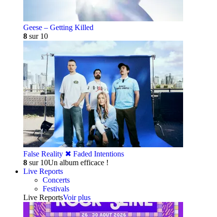
Geese – Getting Killed
8
sur 10
False Reality ✖︎ Faded Intentions
8
sur 10
Un album efficace !
Live Reports
Concerts
Festivals
Live Reports
Voir plus