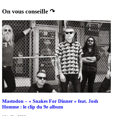
On vous conseille ↷
Mastodon – « Snakes For Dinner » feat. Josh
Homme : le clip du 9e album