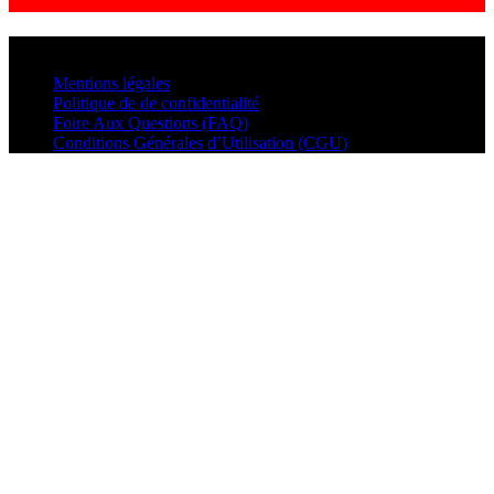
© VisualMusic - 2026
Mentions légales
Politique de de confidentialité
Foire Aux Questions (FAQ)
Conditions Générales d’Utilisation (CGU)