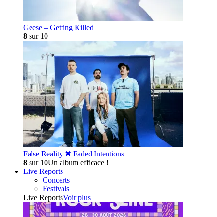
Geese – Getting Killed
8
sur 10
False Reality ✖︎ Faded Intentions
8
sur 10
Un album efficace !
Live Reports
Concerts
Festivals
Live Reports
Voir plus