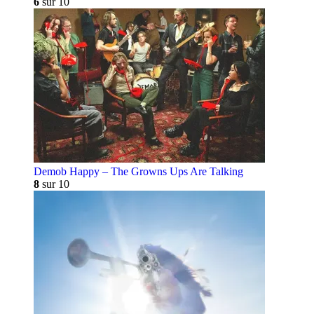
6
sur 10
Demob Happy – The Growns Ups Are Talking
8
sur 10