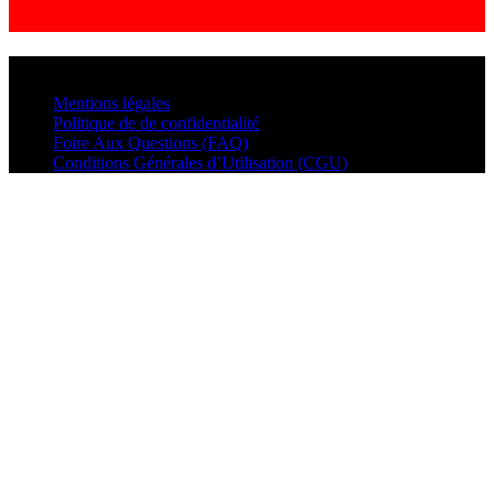
© VisualMusic - 2026
Mentions légales
Politique de de confidentialité
Foire Aux Questions (FAQ)
Conditions Générales d’Utilisation (CGU)