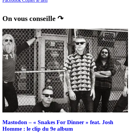
Facebook
Copier le lien
On vous conseille ↷
Mastodon – « Snakes For Dinner » feat. Josh
Homme : le clip du 9e album