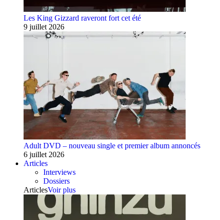
Les King Gizzard raveront fort cet été
9 juillet 2026
Adult DVD – nouveau single et premier album annoncés
6 juillet 2026
Articles
Interviews
Dossiers
Articles
Voir plus