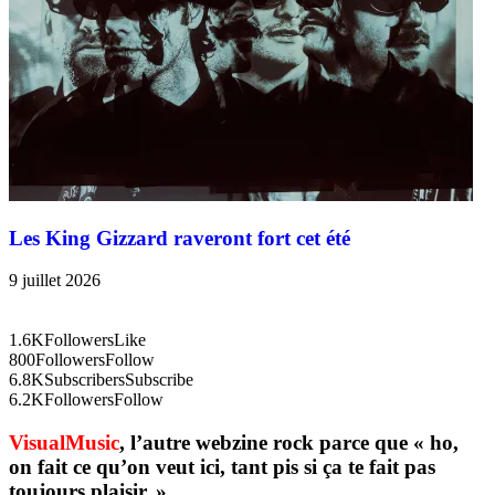
Les King Gizzard raveront fort cet été
9 juillet 2026
1.6K
Followers
Like
800
Followers
Follow
6.8K
Subscribers
Subscribe
6.2K
Followers
Follow
VisualMusic
, l’autre webzine rock parce que « ho,
on fait ce qu’on veut ici, tant pis si ça te fait pas
toujours plaisir. »