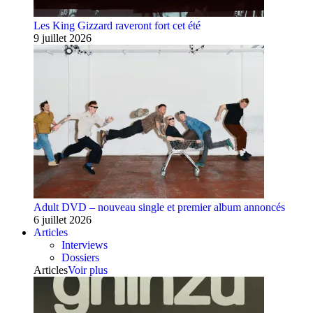
Les King Gizzard raveront fort cet été
9 juillet 2026
Adult DVD – nouveau single et premier album annoncés
6 juillet 2026
Articles
Interviews
Dossiers
Articles
Voir plus