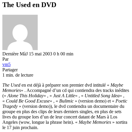
The Used en DVD
Dernière MàJ 15 mai 2003 0 h 00 min
Par
vm5
Partager
1 min. de lecture
The Used
en est déjà à préparer son premier dvd intitulé «
Maybe
Memories
« . Accompagné d’un cd qui contiendra des tracks inédites
(«
Alone This Holiday
« , «
Just A Little
« , «
Untitled Song Idea
« ,
«
Could Be Good Excuse
« , «
Bulimic
» (version demo) et «
Poetic
Tragedy
» (version demo)), le dvd contiendra un documentaire du
groupe en plus des clips de leurs derniers singles, en plus de sets
lives du groupe lors d’un de leur concert datant de Mars à Los
Angeles (wow, longue la phrase hein). «
Maybe Memories
» sortira
le 17 juin prochain.