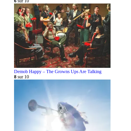
6
sur 10
Demob Happy – The Growns Ups Are Talking
8
sur 10