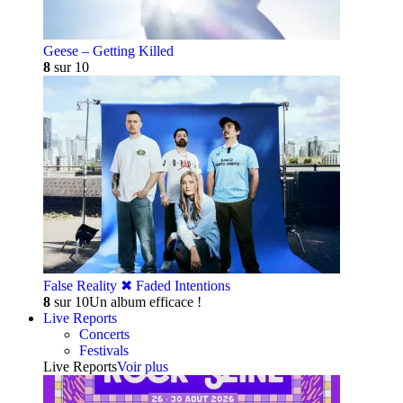
Geese – Getting Killed
8
sur 10
False Reality ✖︎ Faded Intentions
8
sur 10
Un album efficace !
Live Reports
Concerts
Festivals
Live Reports
Voir plus