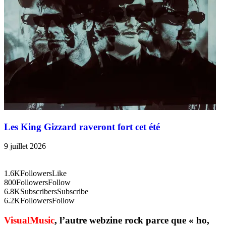
Les King Gizzard raveront fort cet été
9 juillet 2026
1.6K
Followers
Like
800
Followers
Follow
6.8K
Subscribers
Subscribe
6.2K
Followers
Follow
VisualMusic
, l’autre webzine rock parce que « ho,