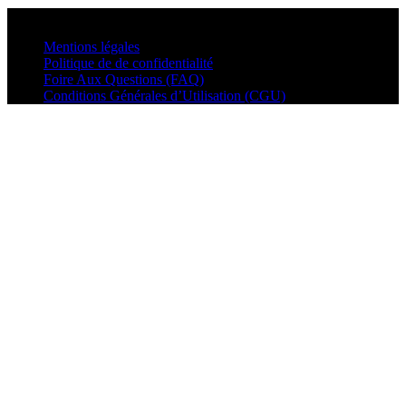
© VisualMusic - 2026
Mentions légales
Politique de de confidentialité
Foire Aux Questions (FAQ)
Conditions Générales d’Utilisation (CGU)