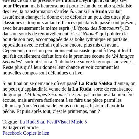
être est-ce dû à la présence de
Fabrice Leyni
qui avait déjà sévi
pour
Pleymo
, mais heureusement pour le fan du combo spécialiste
des live, la transformation s’arrête là. Car si
La Ruda
voulait
assurément changer la donne et se défouler un peu, des titres plus
classiques et toujours autant efficaces que dans le passé sont présent,
avec heureusement le même esprit (‘
L’époux des Rancoeurs
‘). Et
dans un soucis de renouvellement, c’est ‘
Naoüel
‘ qui pointera le
bout de son nez, accompagnée de sa boîte rythmique en parfaite
opposition avec le refrain qui sera encore plus mis en avant.
Cependant, on est un peu moins enthousiaste quant à l’esprit festif
qui fait cruellement défaut lors de la première écoute de ‘
24 Images
Secondes
‘, surtout si on a l’habitude de suivre le groupe sur scène…
Reste plus qu’à leur donner leur chance et voir comment les
nouvelles compos sont défendues en live.
Si au final on se demande où est passé
La Ruda Salska
d’antan, on
ne peut qu’applaudir la venue de la
La Ruda
, sorte de renaissance
du groupe. ‘
24 Images Secondes
‘ ne fera pas mouche à la première
écoute, mais arrivera facilement à se faire une place parmi les
albums qu’on s’écoutera de temps en temps, histoire d’avoir la
pêche. Et puis après tout, c’est le printemps, nan ?
Taggué :
La Ruda
Ska, Festif
Visual Music 5
Partager cet article
Facebook
Copier le lien