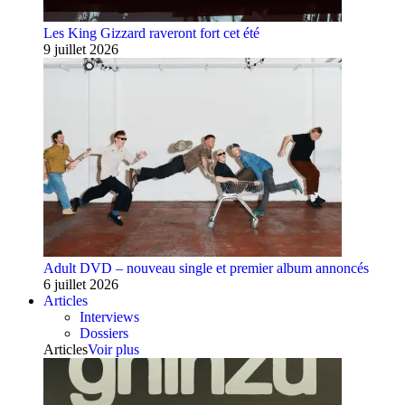
Les King Gizzard raveront fort cet été
9 juillet 2026
Adult DVD – nouveau single et premier album annoncés
6 juillet 2026
Articles
Interviews
Dossiers
Articles
Voir plus