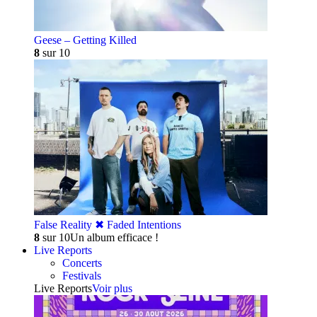
Geese – Getting Killed
8
sur 10
False Reality ✖︎ Faded Intentions
8
sur 10
Un album efficace !
Live Reports
Concerts
Festivals
Live Reports
Voir plus