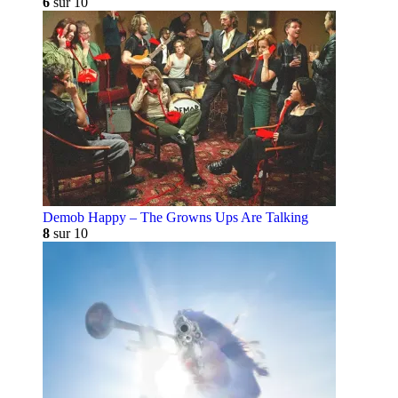
6
sur 10
Demob Happy – The Growns Ups Are Talking
8
sur 10