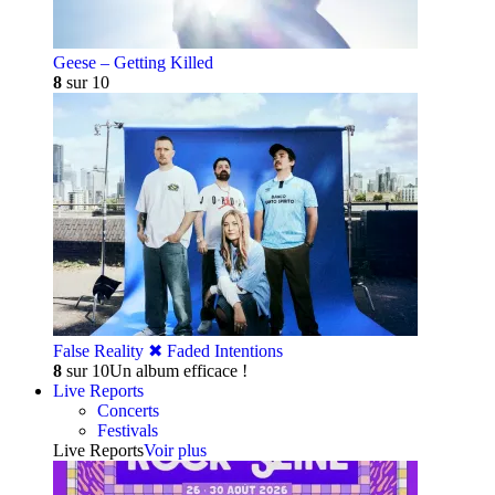
Geese – Getting Killed
8
sur 10
False Reality ✖︎ Faded Intentions
8
sur 10
Un album efficace !
Live Reports
Concerts
Festivals
Live Reports
Voir plus