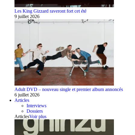
Les King Gizzard raveront fort cet été
9 juillet 2026
Adult DVD – nouveau single et premier album annoncés
6 juillet 2026
Articles
Interviews
Dossiers
Articles
Voir plus