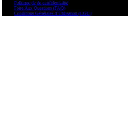
Politique de de confidentialité
Foire Aux Questions (FAQ)
Conditions Générales d’Utilisation (CGU)