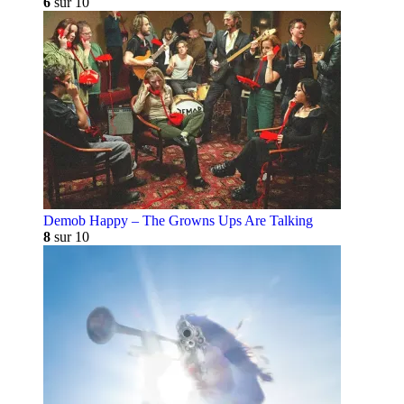
6
sur 10
Demob Happy – The Growns Ups Are Talking
8
sur 10