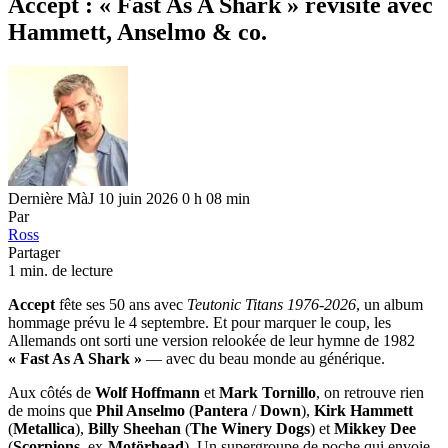
Accept : « Fast As A Shark » revisité avec
Hammett, Anselmo & co.
Dernière MàJ 10 juin 2026 0 h 08 min
Par
Ross
Partager
1 min. de lecture
Accept
fête ses 50 ans avec
Teutonic Titans 1976-2026
, un album
hommage prévu le 4 septembre. Et pour marquer le coup, les
Allemands ont sorti une version relookée de leur hymne de 1982
« Fast As A Shark »
— avec du beau monde au générique.
Aux côtés de
Wolf Hoffmann
et
Mark Tornillo
, on retrouve rien
de moins que
Phil Anselmo
(
Pantera
/
Down
),
Kirk Hammett
(
Metallica
),
Billy Sheehan
(
The Winery Dogs
) et
Mikkey Dee
(
Scorpions
, ex-
Motörhead
). Un supergroupe de poche qui envoie