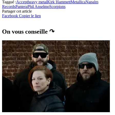
Taggué :
Accept
heavy metal
Kirk Hammett
Metallica
Napalm
Records
Pantera
Phil Anselmo
Scorpions
Partager cet article
Facebook
Copier le lien
On vous conseille ↷