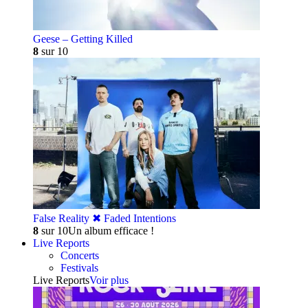
Geese – Getting Killed
8
sur 10
False Reality ✖︎ Faded Intentions
8
sur 10
Un album efficace !
Live Reports
Concerts
Festivals
Live Reports
Voir plus