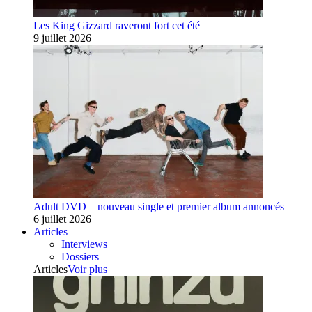
Les King Gizzard raveront fort cet été
9 juillet 2026
Adult DVD – nouveau single et premier album annoncés
6 juillet 2026
Articles
Interviews
Dossiers
Articles
Voir plus