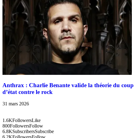
Anthrax : Charlie Benante valide la théorie du coup
d’état contre le rock
31 mars 2026
1.6K
Followers
Like
800
Followers
Follow
6.8K
Subscribers
Subscribe
6.2K
Followers
Follow