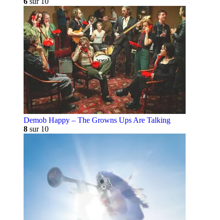
6
sur 10
Demob Happy – The Growns Ups Are Talking
8
sur 10