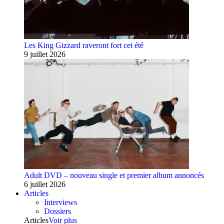
Les King Gizzard raveront fort cet été
9 juillet 2026
Adult DVD – nouveau single et premier album annoncés
6 juillet 2026
Articles
Interviews
Dossiers
Articles
Voir plus