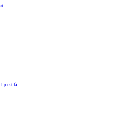
rt
ip est là