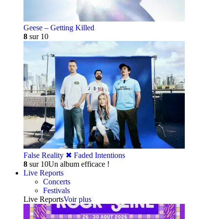
Geese – Getting Killed
8
sur 10
False Reality ✖︎ Faded Intentions
8
sur 10
Un album efficace !
Live Reports
Concerts
Festivals
Live Reports
Voir plus