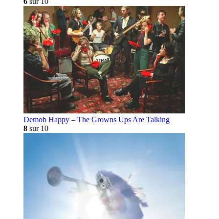
6
sur 10
Demob Happy – The Growns Ups Are Talking
8
sur 10