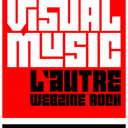
© VisualMusic - 2026