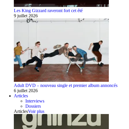
Les King Gizzard raveront fort cet été
9 juillet 2026
Adult DVD – nouveau single et premier album annoncés
6 juillet 2026
Articles
Interviews
Dossiers
Articles
Voir plus