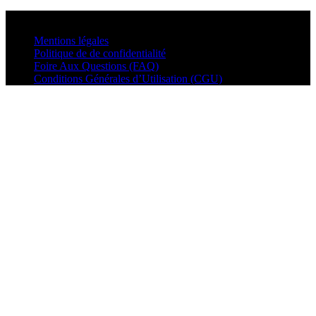
© VisualMusic - 2026
Mentions légales
Politique de de confidentialité
Foire Aux Questions (FAQ)
Conditions Générales d’Utilisation (CGU)