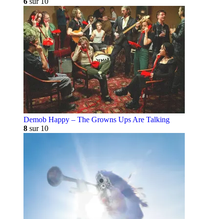
6
sur 10
Demob Happy – The Growns Ups Are Talking
8
sur 10