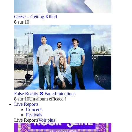
Geese – Getting Killed
8
sur 10
False Reality ✖︎ Faded Intentions
8
sur 10
Un album efficace !
Live Reports
Concerts
Festivals
Live Reports
Voir plus