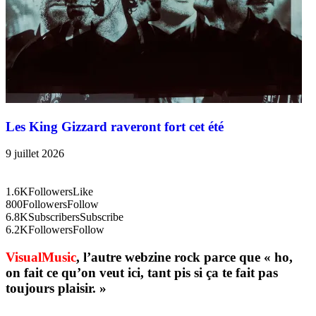
Les King Gizzard raveront fort cet été
9 juillet 2026
1.6K
Followers
Like
800
Followers
Follow
6.8K
Subscribers
Subscribe
6.2K
Followers
Follow
VisualMusic
, l’autre webzine rock parce que « ho,
on fait ce qu’on veut ici, tant pis si ça te fait pas
toujours plaisir. »