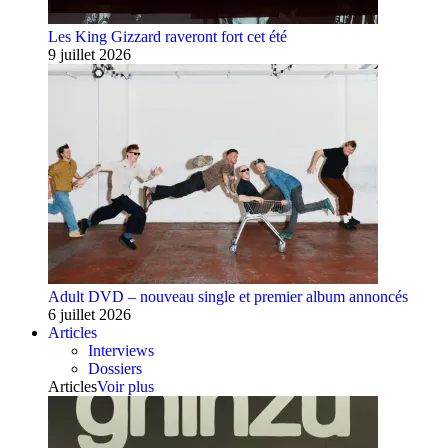
Les King Gizzard raveront fort cet été
9 juillet 2026
Adult DVD – nouveau single et premier album annoncés
6 juillet 2026
Articles
Interviews
Dossiers
Articles
Voir plus