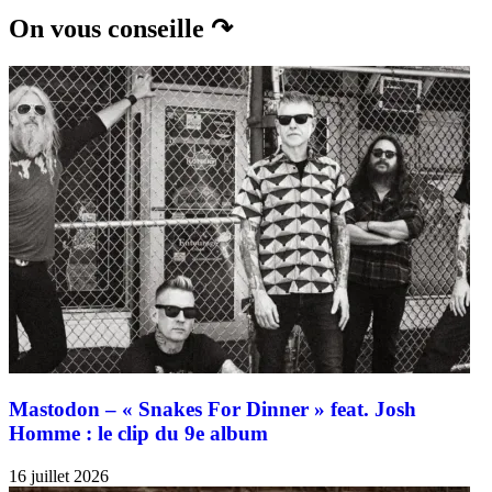
On vous conseille ↷
Mastodon – « Snakes For Dinner » feat. Josh
Homme : le clip du 9e album
16 juillet 2026