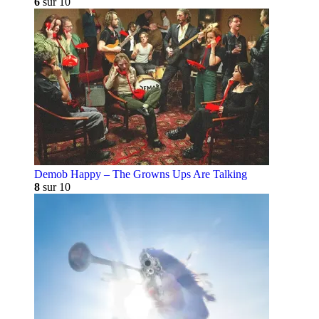
6
sur 10
Demob Happy – The Growns Ups Are Talking
8
sur 10