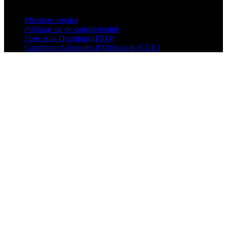
© VisualMusic - 2026
Mentions légales
Politique de de confidentialité
Foire Aux Questions (FAQ)
Conditions Générales d’Utilisation (CGU)