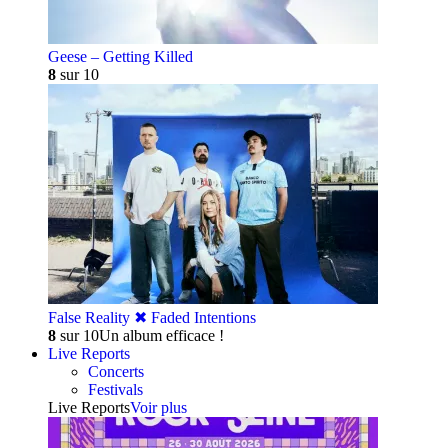
Geese – Getting Killed
8
sur 10
False Reality ✖︎ Faded Intentions
8
sur 10
Un album efficace !
Live Reports
Concerts
Festivals
Live Reports
Voir plus