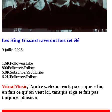
Les King Gizzard raveront fort cet été
9 juillet 2026
1.6K
Followers
Like
800
Followers
Follow
6.8K
Subscribers
Subscribe
6.2K
Followers
Follow
VisualMusic
, l’autre webzine rock parce que « ho,
on fait ce qu’on veut ici, tant pis si ça te fait pas
toujours plaisir. »