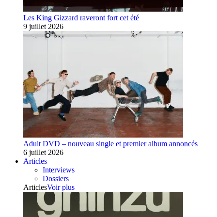
Les King Gizzard raveront fort cet été
9 juillet 2026
Adult DVD – nouveau single et premier album annoncés
6 juillet 2026
Articles
Interviews
Dossiers
Articles
Voir plus