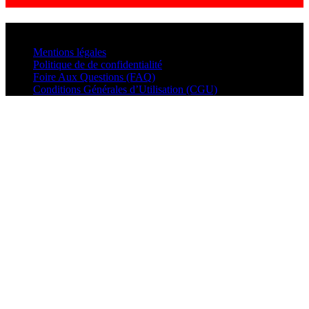
© VisualMusic - 2026
Mentions légales
Politique de de confidentialité
Foire Aux Questions (FAQ)
Conditions Générales d’Utilisation (CGU)