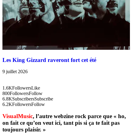
Les King Gizzard raveront fort cet été
9 juillet 2026
1.6K
Followers
Like
800
Followers
Follow
6.8K
Subscribers
Subscribe
6.2K
Followers
Follow
VisualMusic
, l’autre webzine rock parce que « ho,
on fait ce qu’on veut ici, tant pis si ça te fait pas
toujours plaisir. »