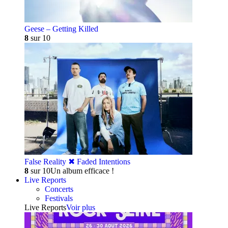
Geese – Getting Killed
8
sur 10
False Reality ✖︎ Faded Intentions
8
sur 10
Un album efficace !
Live Reports
Concerts
Festivals
Live Reports
Voir plus