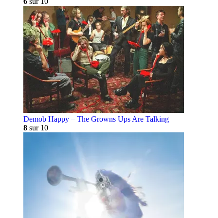
6
sur 10
Demob Happy – The Growns Ups Are Talking
8
sur 10