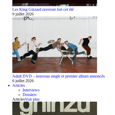
Les King Gizzard raveront fort cet été
9 juillet 2026
Adult DVD – nouveau single et premier album annoncés
6 juillet 2026
Articles
Interviews
Dossiers
Articles
Voir plus