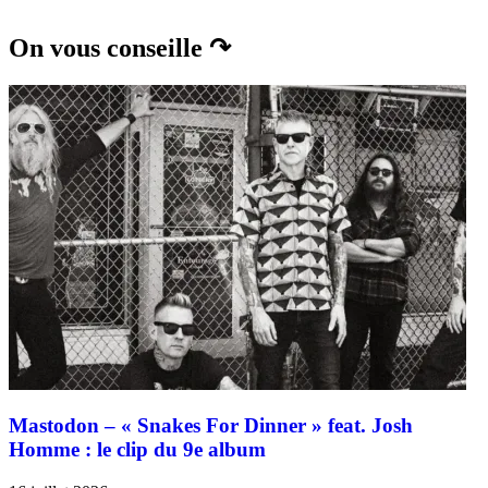
On vous conseille ↷
Mastodon – « Snakes For Dinner » feat. Josh
Homme : le clip du 9e album