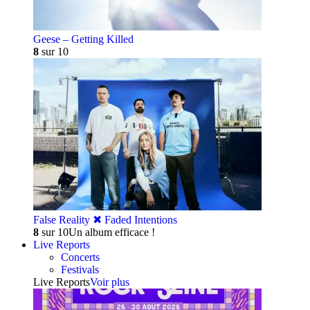
Geese – Getting Killed
8
sur 10
False Reality ✖︎ Faded Intentions
8
sur 10
Un album efficace !
Live Reports
Concerts
Festivals
Live Reports
Voir plus