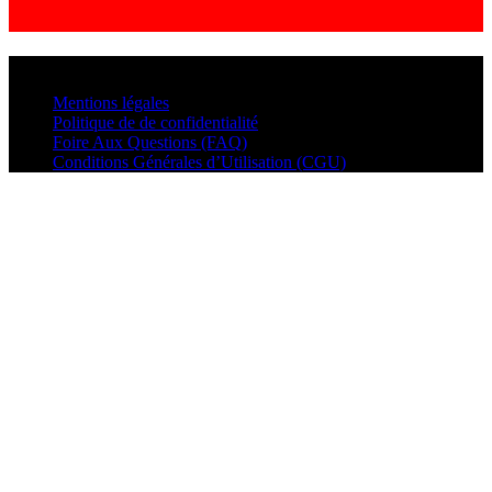
© VisualMusic - 2026
Mentions légales
Politique de de confidentialité
Foire Aux Questions (FAQ)
Conditions Générales d’Utilisation (CGU)