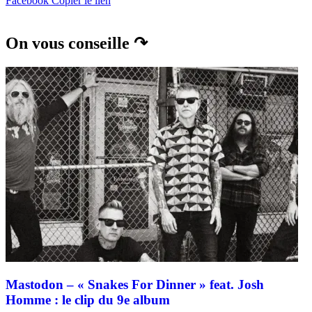
Facebook
Copier le lien
On vous conseille ↷
Mastodon – « Snakes For Dinner » feat. Josh
Homme : le clip du 9e album