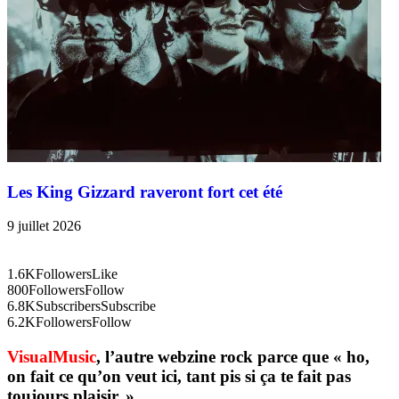
Les King Gizzard raveront fort cet été
9 juillet 2026
1.6K
Followers
Like
800
Followers
Follow
6.8K
Subscribers
Subscribe
6.2K
Followers
Follow
VisualMusic
, l’autre webzine rock parce que « ho,
on fait ce qu’on veut ici, tant pis si ça te fait pas
toujours plaisir. »