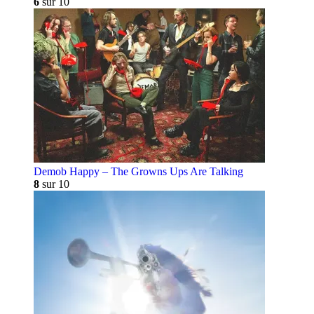
6
sur 10
Demob Happy – The Growns Ups Are Talking
8
sur 10