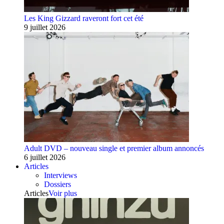
Les King Gizzard raveront fort cet été
9 juillet 2026
Adult DVD – nouveau single et premier album annoncés
6 juillet 2026
Articles
Interviews
Dossiers
Articles
Voir plus