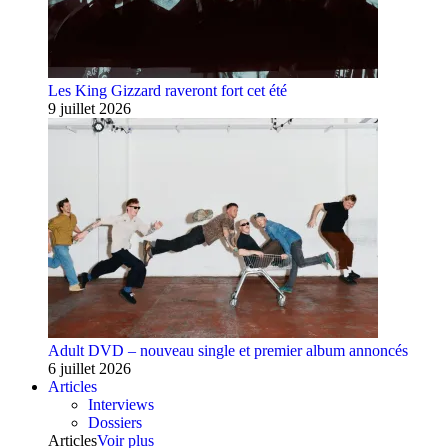
Les King Gizzard raveront fort cet été
9 juillet 2026
Adult DVD – nouveau single et premier album annoncés
6 juillet 2026
Articles
Interviews
Dossiers
Articles
Voir plus