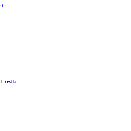
rt
ip est là