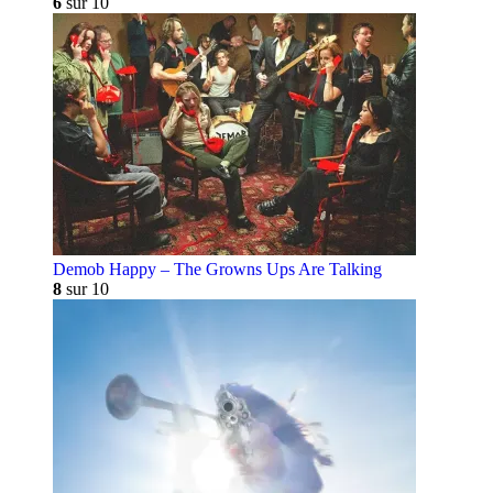
6
sur 10
Demob Happy – The Growns Ups Are Talking
8
sur 10