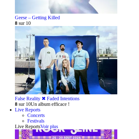
Geese – Getting Killed
8
sur 10
False Reality ✖︎ Faded Intentions
8
sur 10
Un album efficace !
Live Reports
Concerts
Festivals
Live Reports
Voir plus