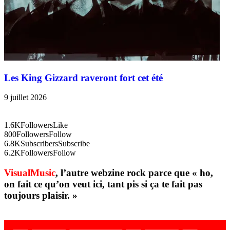
Les King Gizzard raveront fort cet été
9 juillet 2026
1.6K
Followers
Like
800
Followers
Follow
6.8K
Subscribers
Subscribe
6.2K
Followers
Follow
VisualMusic
, l’autre webzine rock parce que « ho,
on fait ce qu’on veut ici, tant pis si ça te fait pas
toujours plaisir. »