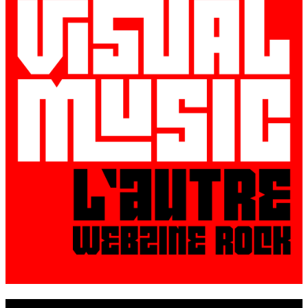
© VisualMusic - 2026