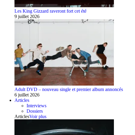
Les King Gizzard raveront fort cet été
9 juillet 2026
Adult DVD – nouveau single et premier album annoncés
6 juillet 2026
Articles
Interviews
Dossiers
Articles
Voir plus