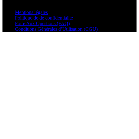
© VisualMusic - 2026
Mentions légales
Politique de de confidentialité
Foire Aux Questions (FAQ)
Conditions Générales d’Utilisation (CGU)