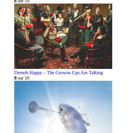
6
sur 10
Demob Happy – The Growns Ups Are Talking
8
sur 10