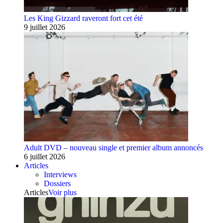
Les King Gizzard raveront fort cet été
9 juillet 2026
Adult DVD – nouveau single et premier album annoncés
6 juillet 2026
Articles
Interviews
Dossiers
Articles
Voir plus