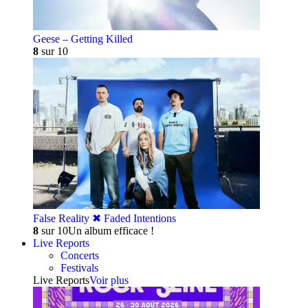
Geese – Getting Killed
8
sur 10
False Reality ✖︎ Faded Intentions
8
sur 10
Un album efficace !
Live Reports
Concerts
Festivals
Live Reports
Voir plus