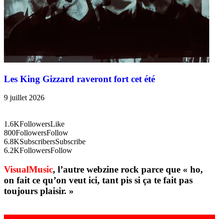
Les King Gizzard raveront fort cet été
9 juillet 2026
1.6K
Followers
Like
800
Followers
Follow
6.8K
Subscribers
Subscribe
6.2K
Followers
Follow
VisualMusic
, l’autre webzine rock parce que « ho,
on fait ce qu’on veut ici, tant pis si ça te fait pas
toujours plaisir. »