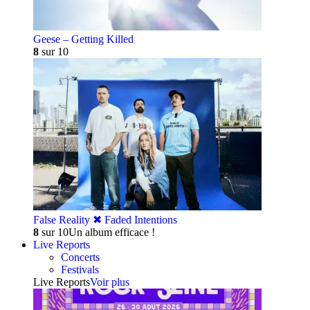
Geese – Getting Killed
8
sur 10
False Reality ✖︎ Faded Intentions
8
sur 10
Un album efficace !
Live Reports
Concerts
Festivals
Live Reports
Voir plus