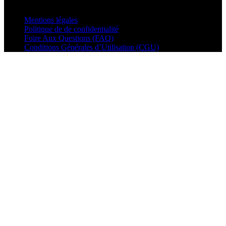
© VisualMusic - 2026
Mentions légales
Politique de de confidentialité
Foire Aux Questions (FAQ)
Conditions Générales d’Utilisation (CGU)