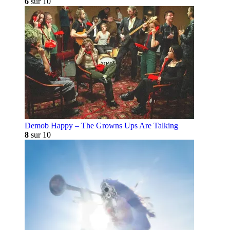
6
sur 10
Demob Happy – The Growns Ups Are Talking
8
sur 10