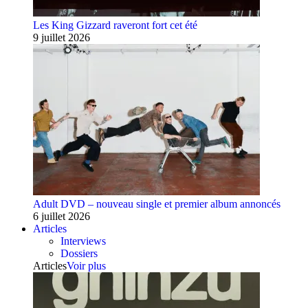
Les King Gizzard raveront fort cet été
9 juillet 2026
Adult DVD – nouveau single et premier album annoncés
6 juillet 2026
Articles
Interviews
Dossiers
Articles
Voir plus