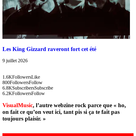
Les King Gizzard raveront fort cet été
9 juillet 2026
1.6K
Followers
Like
800
Followers
Follow
6.8K
Subscribers
Subscribe
6.2K
Followers
Follow
VisualMusic
, l’autre webzine rock parce que « ho,
on fait ce qu’on veut ici, tant pis si ça te fait pas
toujours plaisir. »