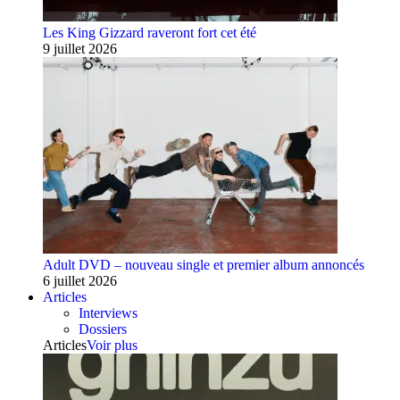
Les King Gizzard raveront fort cet été
9 juillet 2026
Adult DVD – nouveau single et premier album annoncés
6 juillet 2026
Articles
Interviews
Dossiers
Articles
Voir plus