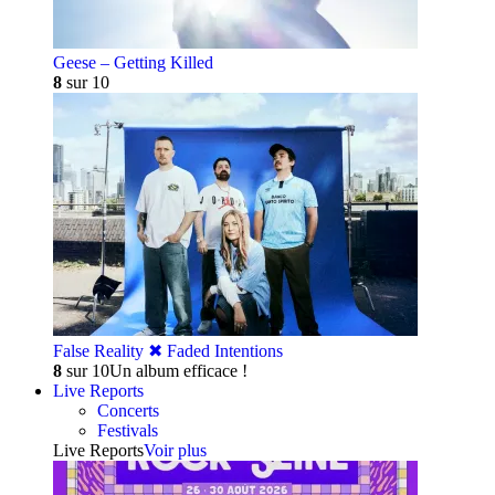
Geese – Getting Killed
8
sur 10
False Reality ✖︎ Faded Intentions
8
sur 10
Un album efficace !
Live Reports
Concerts
Festivals
Live Reports
Voir plus