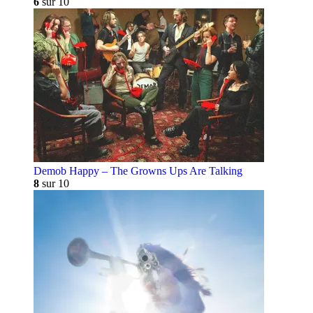
6
sur 10
Demob Happy – The Growns Ups Are Talking
8
sur 10