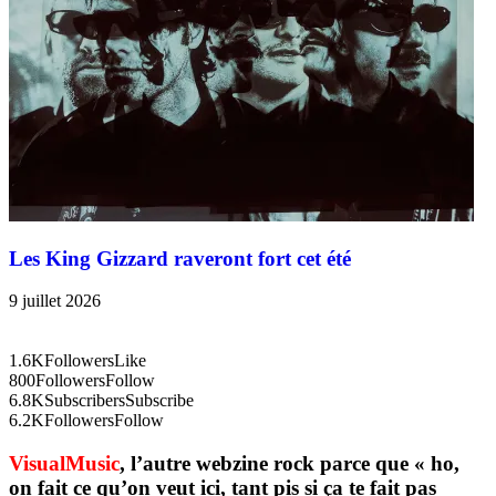
Les King Gizzard raveront fort cet été
9 juillet 2026
1.6K
Followers
Like
800
Followers
Follow
6.8K
Subscribers
Subscribe
6.2K
Followers
Follow
VisualMusic
, l’autre webzine rock parce que « ho,
on fait ce qu’on veut ici, tant pis si ça te fait pas