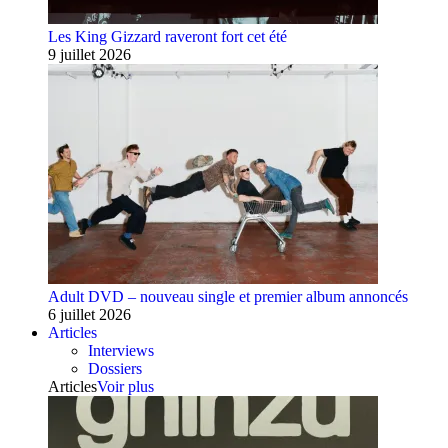
Les King Gizzard raveront fort cet été
9 juillet 2026
Adult DVD – nouveau single et premier album annoncés
6 juillet 2026
Articles
Interviews
Dossiers
Articles
Voir plus