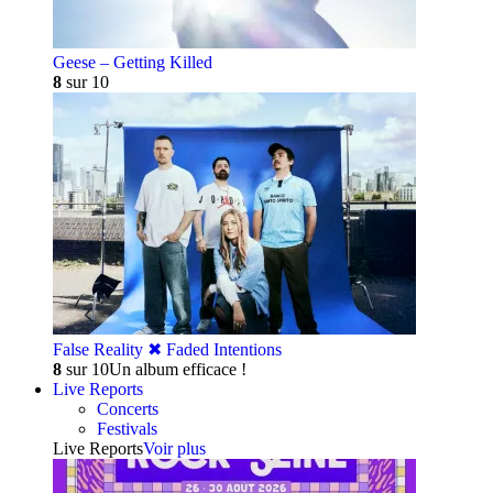
Geese – Getting Killed
8
sur 10
False Reality ✖︎ Faded Intentions
8
sur 10
Un album efficace !
Live Reports
Concerts
Festivals
Live Reports
Voir plus