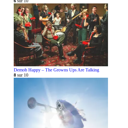
6
sur 10
Demob Happy – The Growns Ups Are Talking
8
sur 10