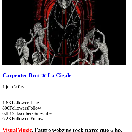
Carpenter Brut ★ La Cigale
1 juin 2016
1.6K
Followers
Like
800
Followers
Follow
6.8K
Subscribers
Subscribe
6.2K
Followers
Follow
VisualMusic
, l’autre webzine rock parce que « ho,