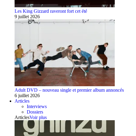
Les King Gizzard raveront fort cet été
9 juillet 2026
Adult DVD – nouveau single et premier album annoncés
6 juillet 2026
Articles
Interviews
Dossiers
Articles
Voir plus