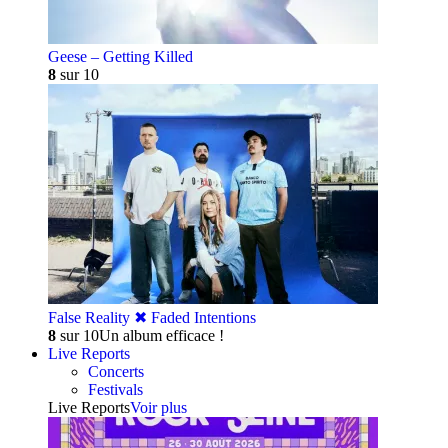
Geese – Getting Killed
8
sur 10
False Reality ✖︎ Faded Intentions
8
sur 10
Un album efficace !
Live Reports
Concerts
Festivals
Live Reports
Voir plus