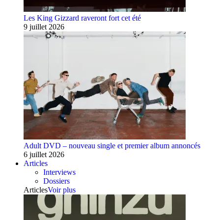
Les King Gizzard raveront fort cet été
9 juillet 2026
Adult DVD – nouveau single et premier album annoncés
6 juillet 2026
Articles
Interviews
Dossiers
Articles
Voir plus