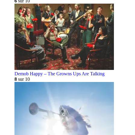
6
sur 10
Demob Happy – The Growns Ups Are Talking
8
sur 10