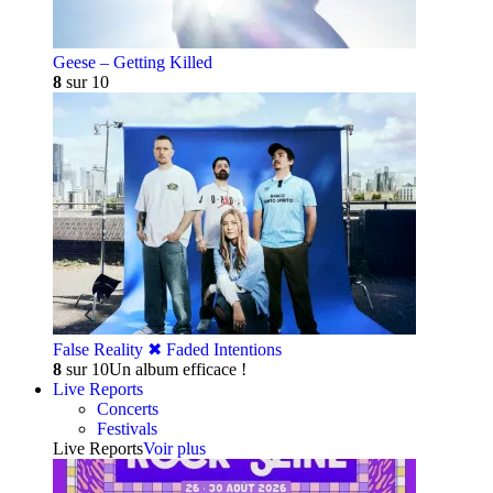
Geese – Getting Killed
8
sur 10
False Reality ✖︎ Faded Intentions
8
sur 10
Un album efficace !
Live Reports
Concerts
Festivals
Live Reports
Voir plus