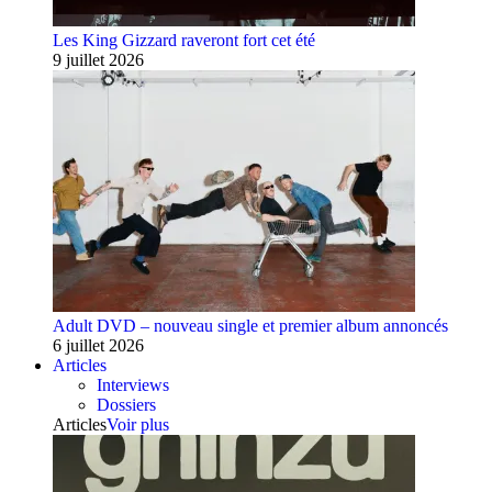
Les King Gizzard raveront fort cet été
9 juillet 2026
Adult DVD – nouveau single et premier album annoncés
6 juillet 2026
Articles
Interviews
Dossiers
Articles
Voir plus