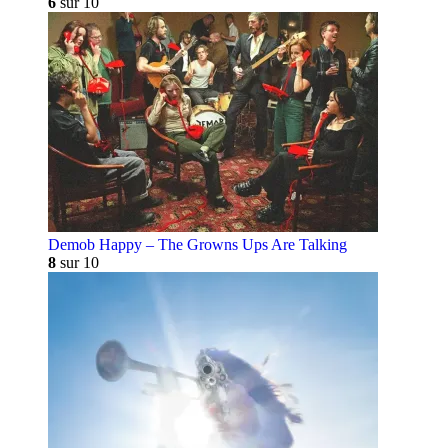
6
sur 10
Demob Happy – The Growns Ups Are Talking
8
sur 10