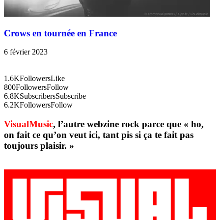
Crows en tournée en France
6 février 2023
1.6K
Followers
Like
800
Followers
Follow
6.8K
Subscribers
Subscribe
6.2K
Followers
Follow
VisualMusic
, l’autre webzine rock parce que « ho,
on fait ce qu’on veut ici, tant pis si ça te fait pas
toujours plaisir. »