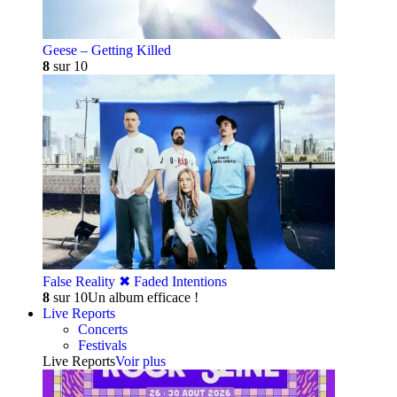
Geese – Getting Killed
8
sur 10
False Reality ✖︎ Faded Intentions
8
sur 10
Un album efficace !
Live Reports
Concerts
Festivals
Live Reports
Voir plus