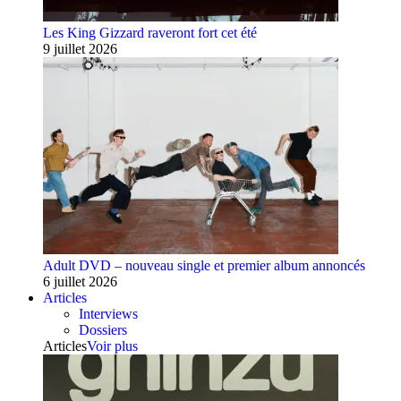
Les King Gizzard raveront fort cet été
9 juillet 2026
Adult DVD – nouveau single et premier album annoncés
6 juillet 2026
Articles
Interviews
Dossiers
Articles
Voir plus