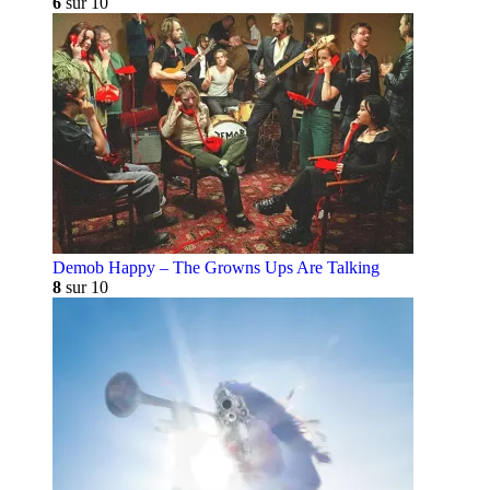
6
sur 10
Demob Happy – The Growns Ups Are Talking
8
sur 10