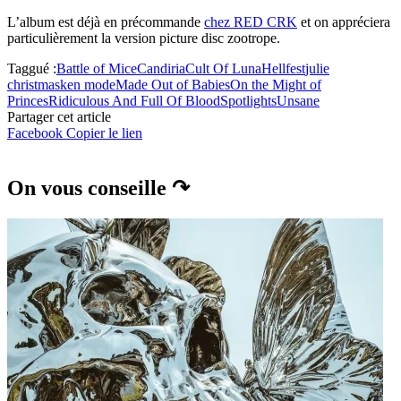
L’album est déjà en précommande
chez RED CRK
et on appréciera
particulièrement la version picture disc zootrope.
Taggué :
Battle of Mice
Candiria
Cult Of Luna
Hellfest
julie
christmas
ken mode
Made Out of Babies
On the Might of
Princes
Ridiculous And Full Of Blood
Spotlights
Unsane
Partager cet article
Facebook
Copier le lien
On vous conseille ↷