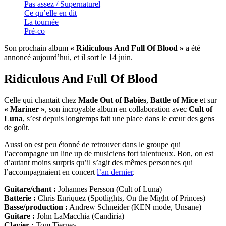
Pas assez / Supernaturel
Ce qu’elle en dit
La tournée
Pré-co
Son prochain album
« Ridiculous And Full Of Blood »
a été
annoncé aujourd’hui, et il sort le 14 juin.
Ridiculous And Full Of Blood
Celle qui chantait chez
Made Out of Babies
,
Battle of Mice
et sur
« Mariner »
, son incroyable album en collaboration avec
Cult of
Luna
, s’est depuis longtemps fait une place dans le cœur des gens
de goût.
Aussi on est peu étonné de retrouver dans le groupe qui
l’accompagne un line up de musiciens fort talentueux. Bon, on est
d’autant moins surpris qu’il s’agit des mêmes personnes qui
l’accompagnaient en concert
l’an dernier
.
Guitare/chant :
Johannes Persson (Cult of Luna)
Batterie :
Chris Enriquez (Spotlights, On the Might of Princes)
Basse/production :
Andrew Schneider (KEN mode, Unsane)
Guitare :
John LaMacchia (Candiria)
Clavier :
Tom Tierney