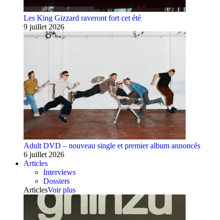
Les King Gizzard raveront fort cet été
9 juillet 2026
Adult DVD – nouveau single et premier album annoncés
6 juillet 2026
Articles
Interviews
Dossiers
Articles
Voir plus