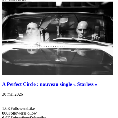
A Perfect Circle : nouveau single « Starless »
30 mai 2026
1.6K
Followers
Like
800
Followers
Follow
6.8K
Subscribers
Subscribe