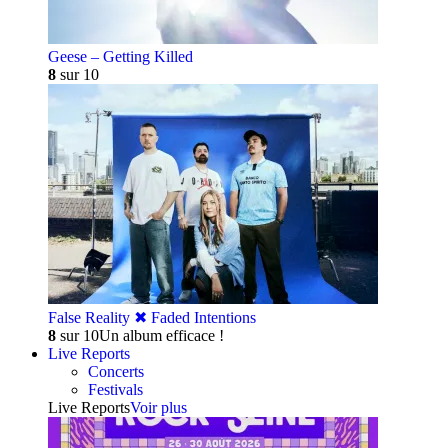
Geese – Getting Killed
8
sur 10
False Reality ✖︎ Faded Intentions
8
sur 10
Un album efficace !
Live Reports
Concerts
Festivals
Live Reports
Voir plus