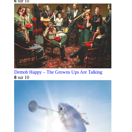
6
sur 10
Demob Happy – The Growns Ups Are Talking
8
sur 10