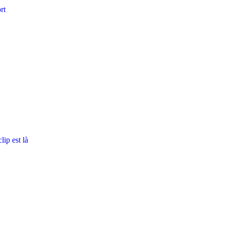
rt
ip est là