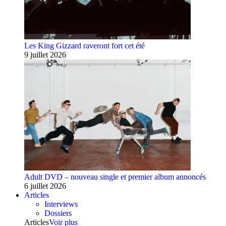
Les King Gizzard raveront fort cet été
9 juillet 2026
Adult DVD – nouveau single et premier album annoncés
6 juillet 2026
Articles
Interviews
Dossiers
Articles
Voir plus