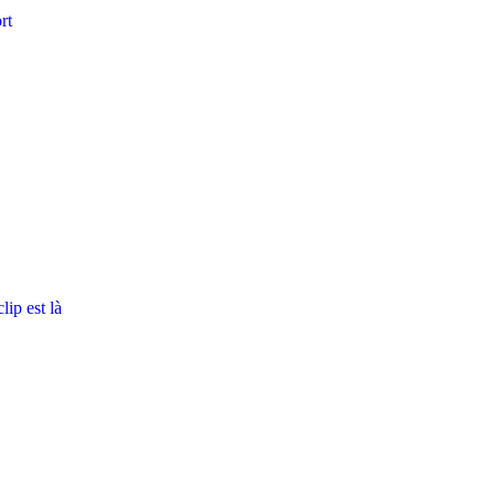
rt
ip est là