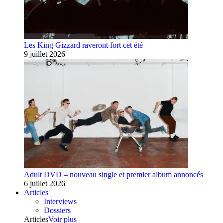
Les King Gizzard raveront fort cet été
9 juillet 2026
Adult DVD – nouveau single et premier album annoncés
6 juillet 2026
Articles
Interviews
Dossiers
Articles
Voir plus