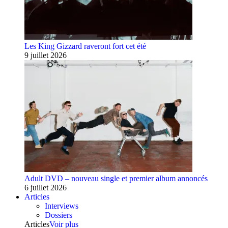
Les King Gizzard raveront fort cet été
9 juillet 2026
Adult DVD – nouveau single et premier album annoncés
6 juillet 2026
Articles
Interviews
Dossiers
Articles
Voir plus