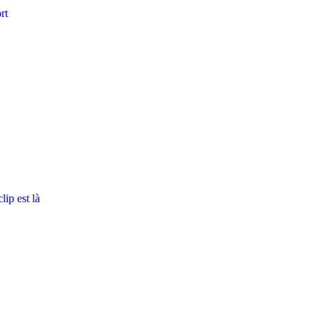
rt
ip est là