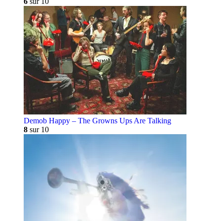
6
sur 10
Demob Happy – The Growns Ups Are Talking
8
sur 10