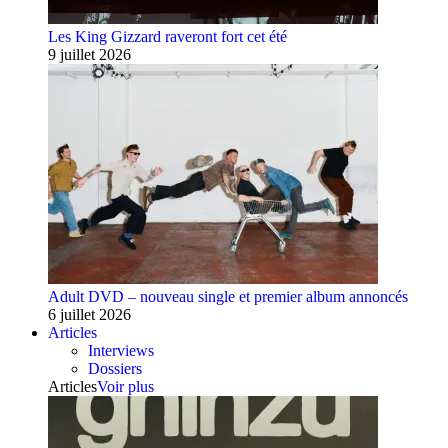
Les King Gizzard raveront fort cet été
9 juillet 2026
Adult DVD – nouveau single et premier album annoncés
6 juillet 2026
Articles
Interviews
Dossiers
Articles
Voir plus