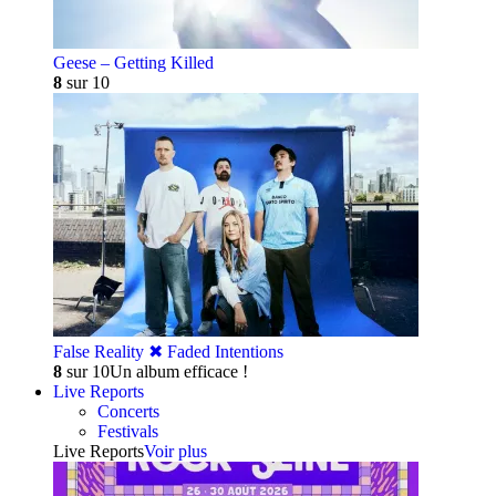
Geese – Getting Killed
8
sur 10
False Reality ✖︎ Faded Intentions
8
sur 10
Un album efficace !
Live Reports
Concerts
Festivals
Live Reports
Voir plus