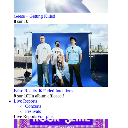
Geese – Getting Killed
8
sur 10
False Reality ✖︎ Faded Intentions
8
sur 10
Un album efficace !
Live Reports
Concerts
Festivals
Live Reports
Voir plus