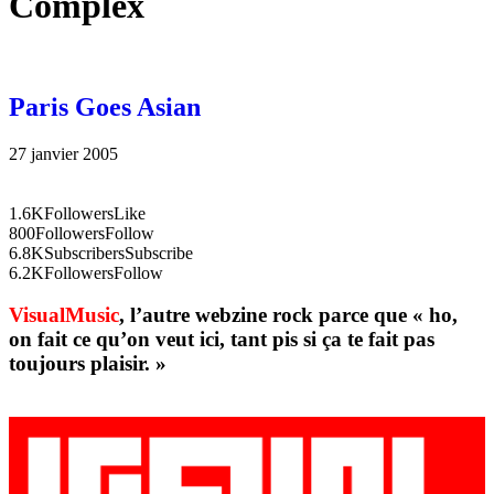
Complex
Paris Goes Asian
27 janvier 2005
1.6K
Followers
Like
800
Followers
Follow
6.8K
Subscribers
Subscribe
6.2K
Followers
Follow
VisualMusic
, l’autre webzine rock parce que « ho,
on fait ce qu’on veut ici, tant pis si ça te fait pas
toujours plaisir. »