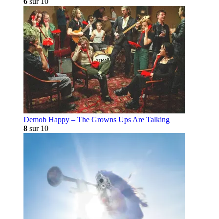
6
sur 10
Demob Happy – The Growns Ups Are Talking
8
sur 10