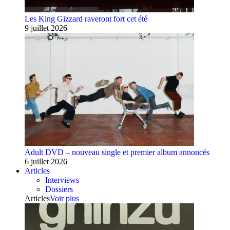
Les King Gizzard raveront fort cet été
9 juillet 2026
Adult DVD – nouveau single et premier album annoncés
6 juillet 2026
Articles
Interviews
Dossiers
Articles
Voir plus