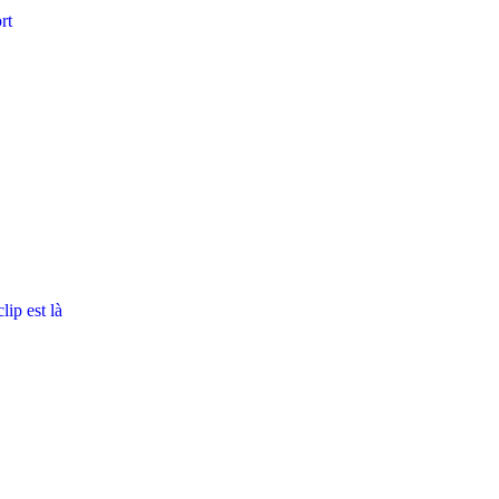
rt
ip est là