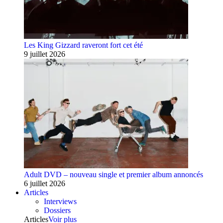
Les King Gizzard raveront fort cet été
9 juillet 2026
Adult DVD – nouveau single et premier album annoncés
6 juillet 2026
Articles
Interviews
Dossiers
Articles
Voir plus