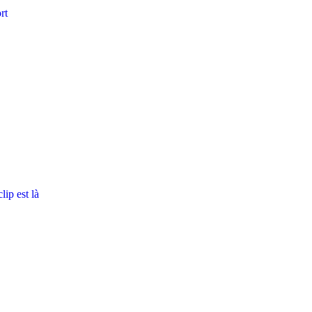
rt
ip est là