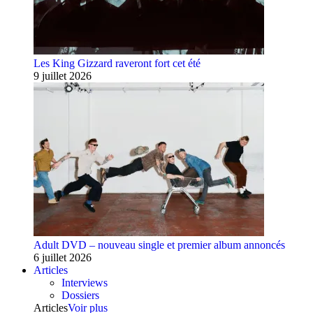
Les King Gizzard raveront fort cet été
9 juillet 2026
Adult DVD – nouveau single et premier album annoncés
6 juillet 2026
Articles
Interviews
Dossiers
Articles
Voir plus