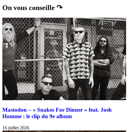
On vous conseille ↷
Mastodon – « Snakes For Dinner » feat. Josh
Homme : le clip du 9e album
16 juillet 2026