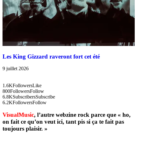
Les King Gizzard raveront fort cet été
9 juillet 2026
1.6K
Followers
Like
800
Followers
Follow
6.8K
Subscribers
Subscribe
6.2K
Followers
Follow
VisualMusic
, l’autre webzine rock parce que « ho,
on fait ce qu’on veut ici, tant pis si ça te fait pas
toujours plaisir. »