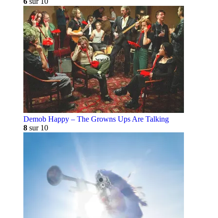
6
sur 10
Demob Happy – The Growns Ups Are Talking
8
sur 10