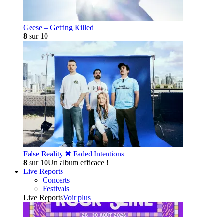
Geese – Getting Killed
8
sur 10
False Reality ✖︎ Faded Intentions
8
sur 10
Un album efficace !
Live Reports
Concerts
Festivals
Live Reports
Voir plus