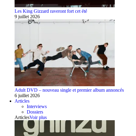
Les King Gizzard raveront fort cet été
9 juillet 2026
Adult DVD – nouveau single et premier album annoncés
6 juillet 2026
Articles
Interviews
Dossiers
Articles
Voir plus