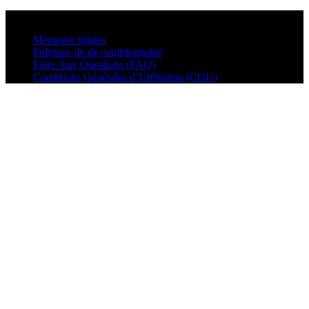
© VisualMusic - 2026
Mentions légales
Politique de de confidentialité
Foire Aux Questions (FAQ)
Conditions Générales d’Utilisation (CGU)