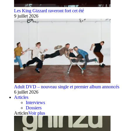
Les King Gizzard raveront fort cet été
9 juillet 2026
Adult DVD – nouveau single et premier album annoncés
6 juillet 2026
Articles
Interviews
Dossiers
Articles
Voir plus