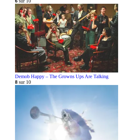
6
sur 10
Demob Happy – The Growns Ups Are Talking
8
sur 10