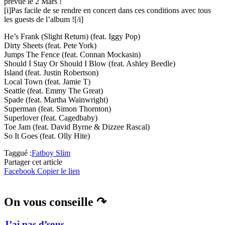
prévue le 2 Mars !
[i]Pas facile de se rendre en concert dans ces conditions avec tous
les guests de l’album ![/i]
He’s Frank (Slight Return) (feat. Iggy Pop)
Dirty Sheets (feat. Pete York)
Jumps The Fence (feat. Connan Mockasin)
Should I Stay Or Should I Blow (feat. Ashley Beedle)
Island (feat. Justin Robertson)
Local Town (feat. Jamie T)
Seattle (feat. Emmy The Great)
Spade (feat. Martha Wainwright)
Superman (feat. Simon Thornton)
Superlover (feat. Cagedbaby)
Toe Jam (feat. David Byrne & Dizzee Rascal)
So It Goes (feat. Olly Hite)
Taggué :
Fatboy Slim
Partager cet article
Facebook
Copier le lien
On vous conseille ↷
J’ai pas d’sous