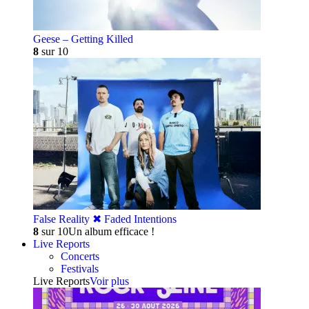
Geese – Getting Killed
8
sur 10
False Reality ✖︎ Faded Intentions
8
sur 10
Un album efficace !
Live Reports
Concerts
Festivals
Live Reports
Voir plus