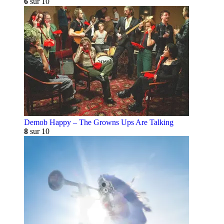
6
sur 10
Demob Happy – The Growns Ups Are Talking
8
sur 10