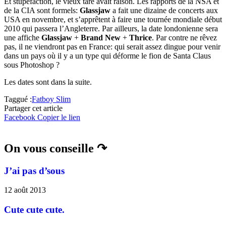
Et stupéfaction, le vieux taré avait raison. Les rapports de la NSA et
de la CIA sont formels:
Glassjaw
a fait une dizaine de concerts aux
USA en novembre, et s’apprêtent à faire une tournée mondiale début
2010 qui passera l’Angleterre. Par ailleurs, la date londonienne sera
une affiche
Glassjaw
+
Brand New
+
Thrice
. Par contre ne rêvez
pas, il ne viendront pas en France: qui serait assez dingue pour venir
dans un pays où il y a un type qui déforme le fion de Santa Claus
sous Photoshop ?
Les dates sont dans la suite.
Taggué :
Fatboy Slim
Partager cet article
Facebook
Copier le lien
On vous conseille ↷
J’ai pas d’sous
12 août 2013
Cute cute cute.