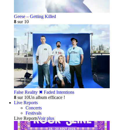
Geese – Getting Killed
8
sur 10
False Reality ✖︎ Faded Intentions
8
sur 10
Un album efficace !
Live Reports
Concerts
Festivals
Live Reports
Voir plus