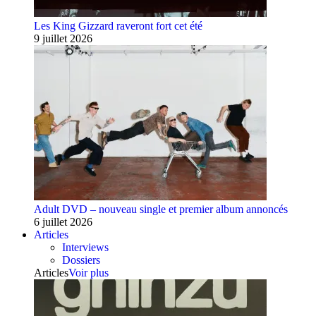
Les King Gizzard raveront fort cet été
9 juillet 2026
Adult DVD – nouveau single et premier album annoncés
6 juillet 2026
Articles
Interviews
Dossiers
Articles
Voir plus