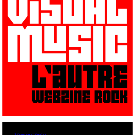
© VisualMusic - 2026