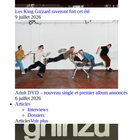
Les King Gizzard raveront fort cet été
9 juillet 2026
Adult DVD – nouveau single et premier album annoncés
6 juillet 2026
Articles
Interviews
Dossiers
Articles
Voir plus