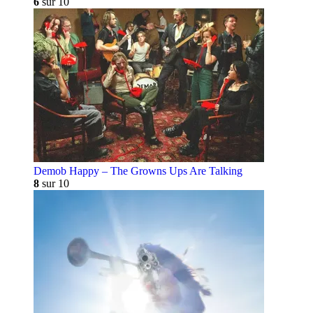
6
sur 10
Demob Happy – The Growns Ups Are Talking
8
sur 10