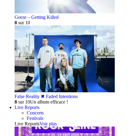
Geese – Getting Killed
8
sur 10
False Reality ✖︎ Faded Intentions
8
sur 10
Un album efficace !
Live Reports
Concerts
Festivals
Live Reports
Voir plus