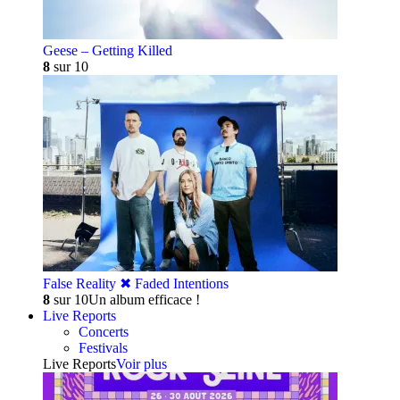
Geese – Getting Killed
8
sur 10
False Reality ✖︎ Faded Intentions
8
sur 10
Un album efficace !
Live Reports
Concerts
Festivals
Live Reports
Voir plus