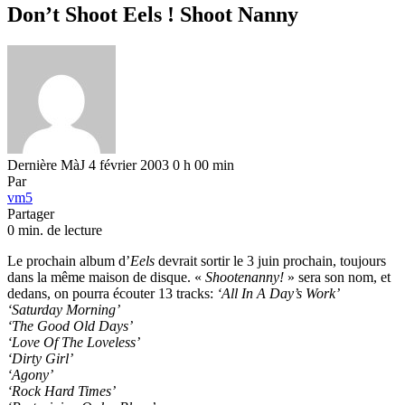
Don’t Shoot Eels ! Shoot Nanny
Dernière MàJ 4 février 2003 0 h 00 min
Par
vm5
Partager
0 min. de lecture
Le prochain album d’
Eels
devrait sortir le 3 juin prochain, toujours
dans la même maison de disque. «
Shootenanny!
» sera son nom, et
dedans, on pourra écouter 13 tracks:
‘All In A Day’s Work’
‘Saturday Morning’
‘The Good Old Days’
‘Love Of The Loveless’
‘Dirty Girl’
‘Agony’
‘Rock Hard Times’