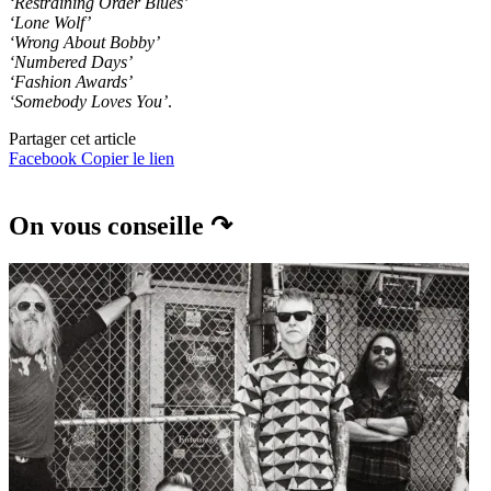
‘Restraining Order Blues’
‘Lone Wolf’
‘Wrong About Bobby’
‘Numbered Days’
‘Fashion Awards’
‘Somebody Loves You’
.
Partager cet article
Facebook
Copier le lien
On vous conseille ↷