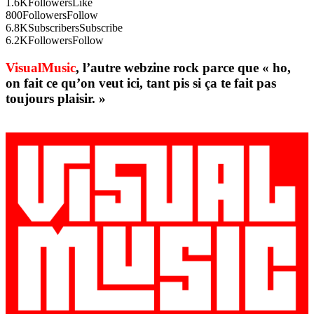
1.6K
Followers
Like
800
Followers
Follow
6.8K
Subscribers
Subscribe
6.2K
Followers
Follow
VisualMusic
, l’autre webzine rock parce que « ho,
on fait ce qu’on veut ici, tant pis si ça te fait pas
toujours plaisir. »