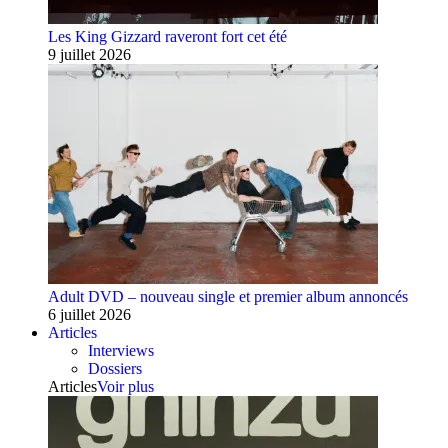
Les King Gizzard raveront fort cet été
9 juillet 2026
Adult DVD – nouveau single et premier album annoncés
6 juillet 2026
Articles
Interviews
Dossiers
Articles
Voir plus