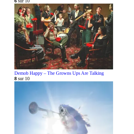
6
sur 10
Demob Happy – The Growns Ups Are Talking
8
sur 10