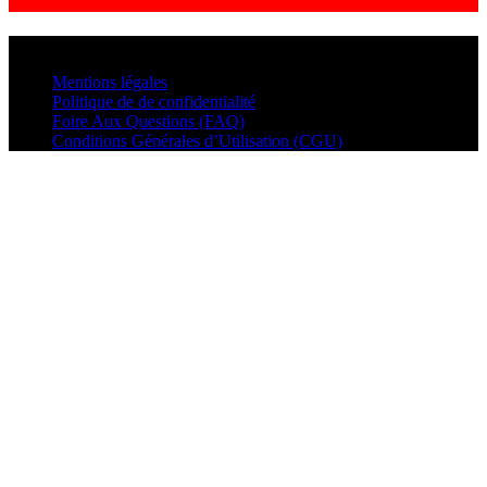
© VisualMusic - 2026
Mentions légales
Politique de de confidentialité
Foire Aux Questions (FAQ)
Conditions Générales d’Utilisation (CGU)