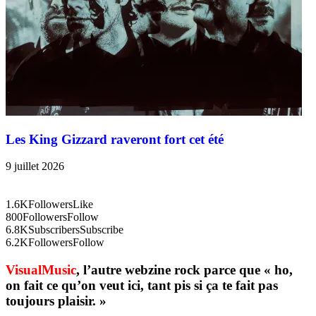
Les King Gizzard raveront fort cet été
9 juillet 2026
1.6K
Followers
Like
800
Followers
Follow
6.8K
Subscribers
Subscribe
6.2K
Followers
Follow
VisualMusic
, l’autre webzine rock parce que « ho,
on fait ce qu’on veut ici, tant pis si ça te fait pas
toujours plaisir. »