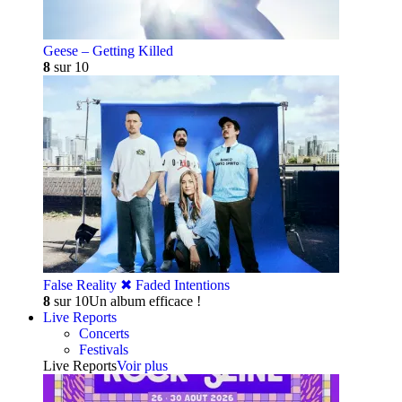
Geese – Getting Killed
8
sur 10
False Reality ✖︎ Faded Intentions
8
sur 10
Un album efficace !
Live Reports
Concerts
Festivals
Live Reports
Voir plus