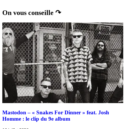
On vous conseille ↷
Mastodon – « Snakes For Dinner » feat. Josh
Homme : le clip du 9e album