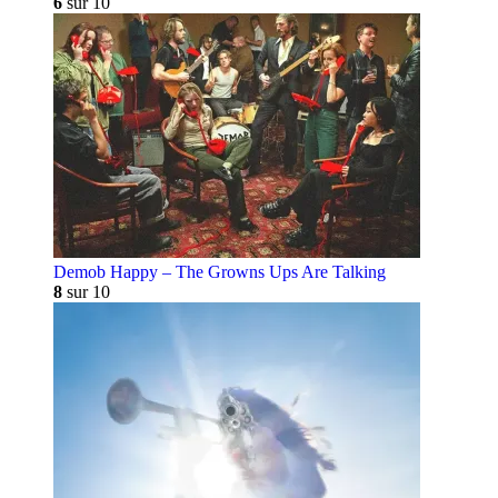
6
sur 10
Demob Happy – The Growns Ups Are Talking
8
sur 10