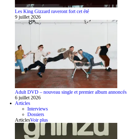
Les King Gizzard raveront fort cet été
9 juillet 2026
Adult DVD – nouveau single et premier album annoncés
6 juillet 2026
Articles
Interviews
Dossiers
Articles
Voir plus