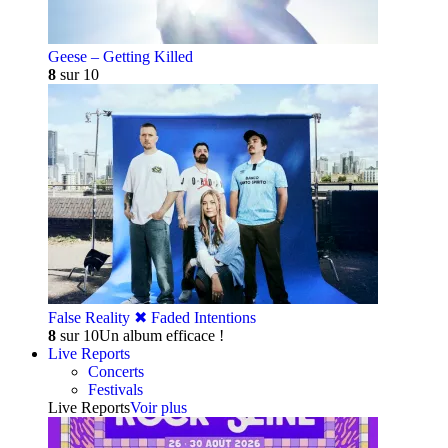
Geese – Getting Killed
8
sur 10
False Reality ✖︎ Faded Intentions
8
sur 10
Un album efficace !
Live Reports
Concerts
Festivals
Live Reports
Voir plus