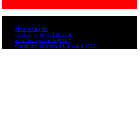
© VisualMusic - 2026
Mentions légales
Politique de de confidentialité
Foire Aux Questions (FAQ)
Conditions Générales d’Utilisation (CGU)