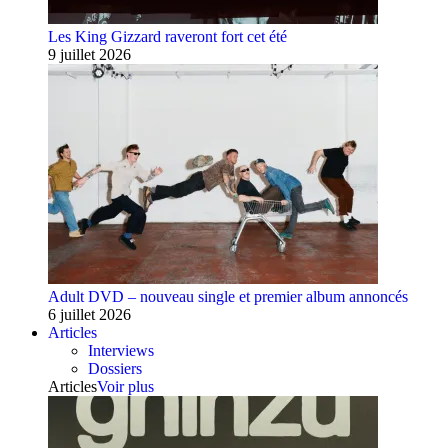
Les King Gizzard raveront fort cet été
9 juillet 2026
Adult DVD – nouveau single et premier album annoncés
6 juillet 2026
Articles
Interviews
Dossiers
Articles
Voir plus