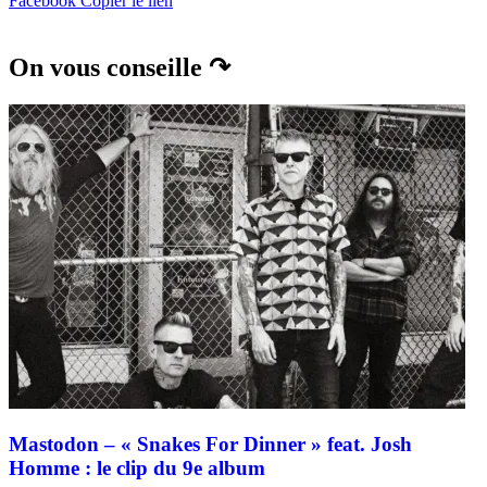
Facebook
Copier le lien
On vous conseille ↷
Mastodon – « Snakes For Dinner » feat. Josh
Homme : le clip du 9e album