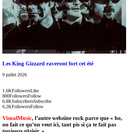
Les King Gizzard raveront fort cet été
9 juillet 2026
1.6K
Followers
Like
800
Followers
Follow
6.8K
Subscribers
Subscribe
6.2K
Followers
Follow
VisualMusic
, l’autre webzine rock parce que « ho,
on fait ce qu’on veut ici, tant pis si ça te fait pas
toujours plaisir. »