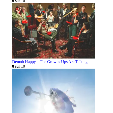
6
sur 10
Demob Happy – The Growns Ups Are Talking
8
sur 10