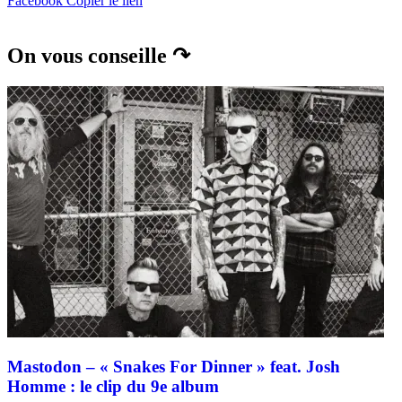
Facebook
Copier le lien
On vous conseille ↷
Mastodon – « Snakes For Dinner » feat. Josh
Homme : le clip du 9e album