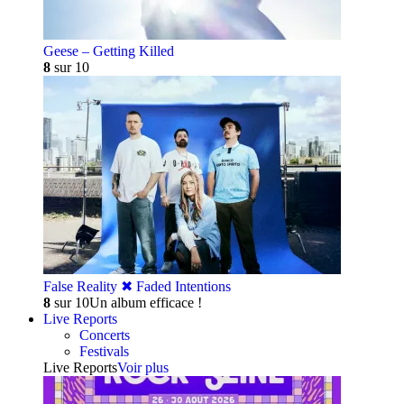
Geese – Getting Killed
8
sur 10
False Reality ✖︎ Faded Intentions
8
sur 10
Un album efficace !
Live Reports
Concerts
Festivals
Live Reports
Voir plus