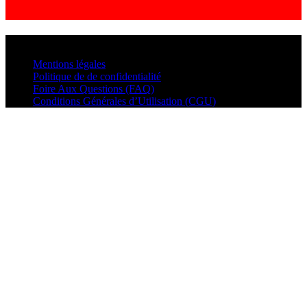
© VisualMusic - 2026
Mentions légales
Politique de de confidentialité
Foire Aux Questions (FAQ)
Conditions Générales d’Utilisation (CGU)