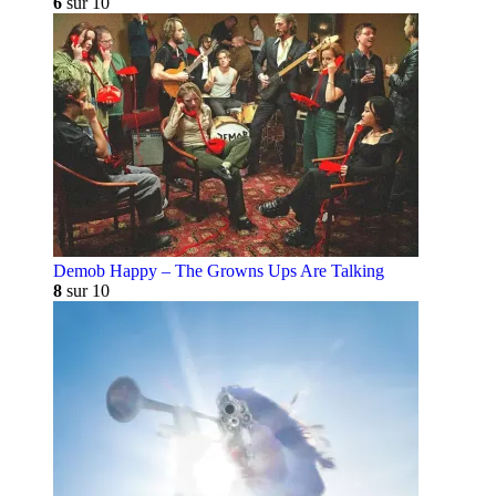
6
sur 10
Demob Happy – The Growns Ups Are Talking
8
sur 10