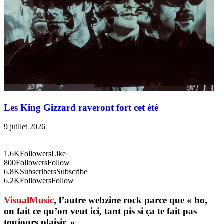
Les King Gizzard raveront fort cet été
9 juillet 2026
1.6K
Followers
Like
800
Followers
Follow
6.8K
Subscribers
Subscribe
6.2K
Followers
Follow
VisualMusic
, l’autre webzine rock parce que « ho,
on fait ce qu’on veut ici, tant pis si ça te fait pas
toujours plaisir. »