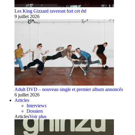
Les King Gizzard raveront fort cet été
9 juillet 2026
Adult DVD – nouveau single et premier album annoncés
6 juillet 2026
Articles
Interviews
Dossiers
Articles
Voir plus