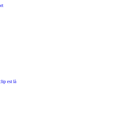
rt
ip est là