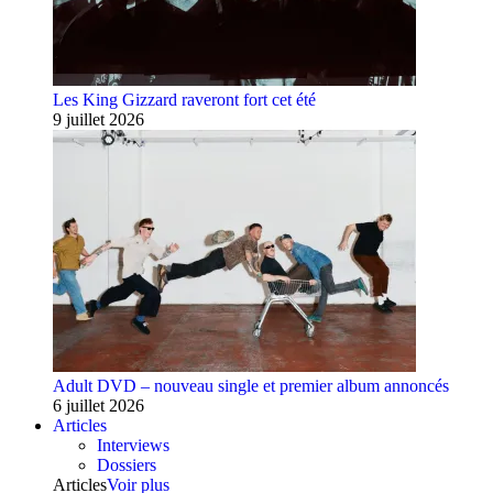
Les King Gizzard raveront fort cet été
9 juillet 2026
Adult DVD – nouveau single et premier album annoncés
6 juillet 2026
Articles
Interviews
Dossiers
Articles
Voir plus