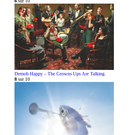
6
sur 10
Demob Happy – The Growns Ups Are Talking
8
sur 10