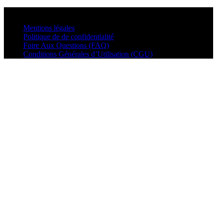
© VisualMusic - 2026
Mentions légales
Politique de de confidentialité
Foire Aux Questions (FAQ)
Conditions Générales d’Utilisation (CGU)