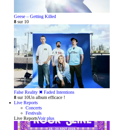
Geese – Getting Killed
8
sur 10
False Reality ✖︎ Faded Intentions
8
sur 10
Un album efficace !
Live Reports
Concerts
Festivals
Live Reports
Voir plus