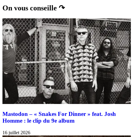
On vous conseille ↷
Mastodon – « Snakes For Dinner » feat. Josh
Homme : le clip du 9e album
16 juillet 2026