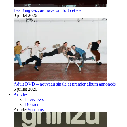
Les King Gizzard raveront fort cet été
9 juillet 2026
Adult DVD – nouveau single et premier album annoncés
6 juillet 2026
Articles
Interviews
Dossiers
Articles
Voir plus