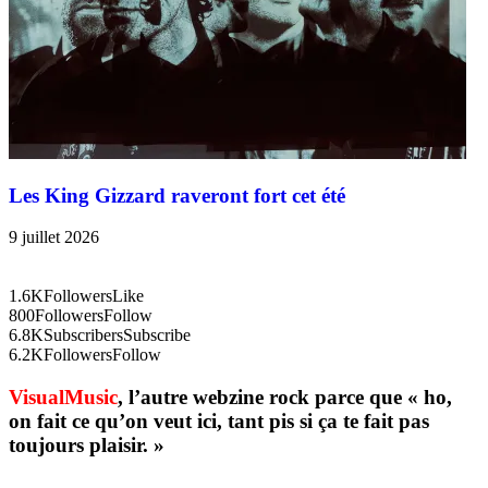
Les King Gizzard raveront fort cet été
9 juillet 2026
1.6K
Followers
Like
800
Followers
Follow
6.8K
Subscribers
Subscribe
6.2K
Followers
Follow
VisualMusic
, l’autre webzine rock parce que « ho,
on fait ce qu’on veut ici, tant pis si ça te fait pas
toujours plaisir. »