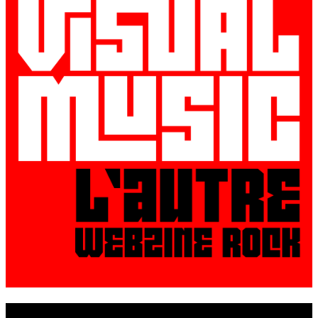
© VisualMusic - 2026