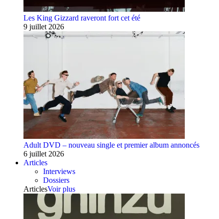
Les King Gizzard raveront fort cet été
9 juillet 2026
Adult DVD – nouveau single et premier album annoncés
6 juillet 2026
Articles
Interviews
Dossiers
Articles
Voir plus