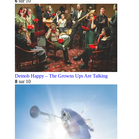
6
sur 10
Demob Happy – The Growns Ups Are Talking
8
sur 10