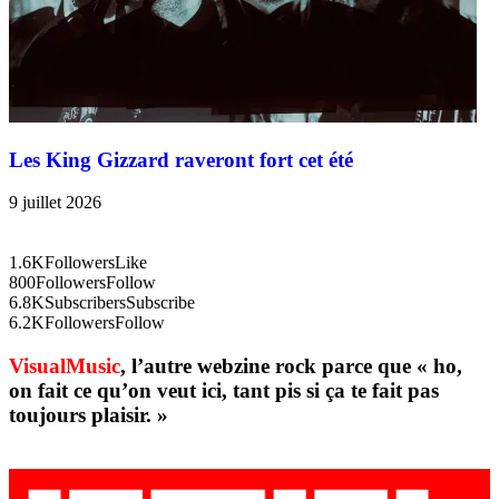
Les King Gizzard raveront fort cet été
9 juillet 2026
1.6K
Followers
Like
800
Followers
Follow
6.8K
Subscribers
Subscribe
6.2K
Followers
Follow
VisualMusic
, l’autre webzine rock parce que « ho,
on fait ce qu’on veut ici, tant pis si ça te fait pas
toujours plaisir. »