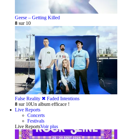
Geese – Getting Killed
8
sur 10
False Reality ✖︎ Faded Intentions
8
sur 10
Un album efficace !
Live Reports
Concerts
Festivals
Live Reports
Voir plus