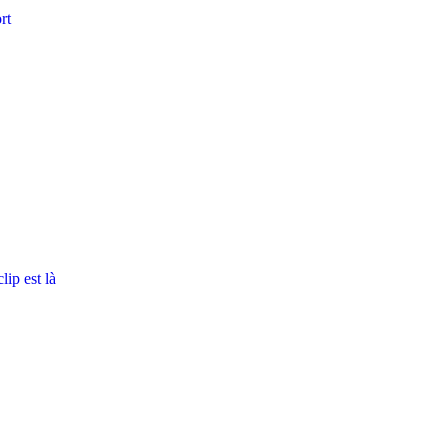
rt
ip est là