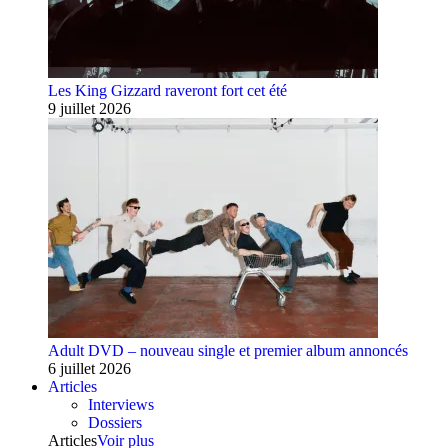
Les King Gizzard raveront fort cet été
9 juillet 2026
Adult DVD – nouveau single et premier album annoncés
6 juillet 2026
Articles
Interviews
Dossiers
Articles
Voir plus