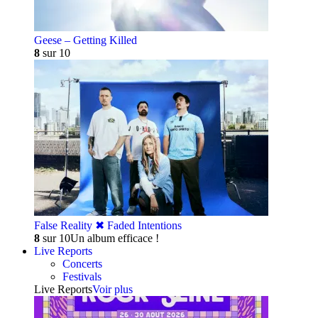
Geese – Getting Killed
8
sur 10
False Reality ✖︎ Faded Intentions
8
sur 10
Un album efficace !
Live Reports
Concerts
Festivals
Live Reports
Voir plus