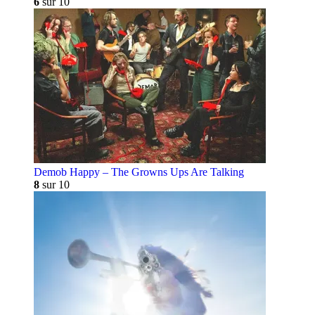
6
sur 10
Demob Happy – The Growns Ups Are Talking
8
sur 10