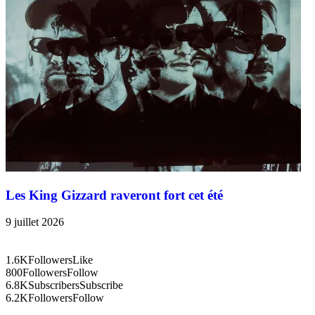
Les King Gizzard raveront fort cet été
9 juillet 2026
1.6K
Followers
Like
800
Followers
Follow
6.8K
Subscribers
Subscribe
6.2K
Followers
Follow