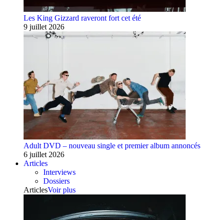
Les King Gizzard raveront fort cet été
9 juillet 2026
Adult DVD – nouveau single et premier album annoncés
6 juillet 2026
Articles
Interviews
Dossiers
Articles
Voir plus