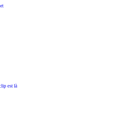
rt
ip est là