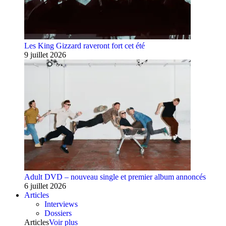
Les King Gizzard raveront fort cet été
9 juillet 2026
Adult DVD – nouveau single et premier album annoncés
6 juillet 2026
Articles
Interviews
Dossiers
Articles
Voir plus